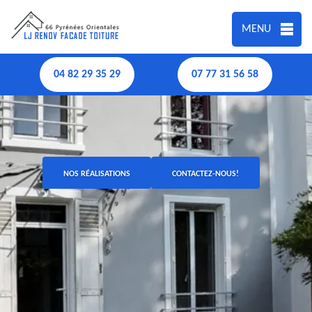
MENU
04 82 29 35 29
07 77 31 56 58
NOS RÉALISATIONS
CONTACTEZ-NOUS!