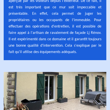
aperçue par les visiteurs depuis l'extérieur. De ce fait, il
est très important que ce mur soit impeccable et
présentable. En effet, cela permet de juger les
propriétaires ou les occupants de l'immeuble. Pour
effectuer des opérations d'entretien, il est possible de
faire appel à l'artisan de ravalement de façade Lj Rénov.
Il est expérimenté dans ce domaine et il garantit toujours
une bonne qualité d'intervention. Cela s'explique par le
fait qu'il utilise des équipements adéquats.