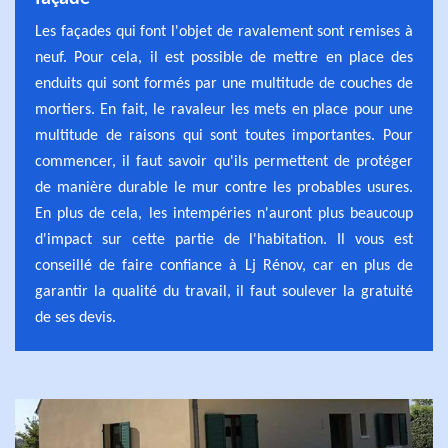
Les façades qui font l'objet de ravalement sont remises à
neuf. Pour cela, il est possible de mettre en place des
enduits qui sont formés par une multitude de couches de
mortiers. En fait, le ravaleur les mets en place pour une
multitude de raisons qui sont toutes importantes. Pour
commencer, il faut savoir qu'ils permettent de protéger
de manière durable le mur contre les probables usures.
En plus de cela, les intempéries n'auront plus beaucoup
d'impact sur cette partie de l'habitation. Il vous est
conseillé de faire confiance à Lj Rénov, car en plus de
garantir la qualité du travail, il faut soulever la gratuité
de ses devis.