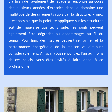
L'artisan de ravalement de façade a rencontré au cours
des plusieurs années d'exercice dans le domaine une
multitude de désagréments subis par la structure. Primo,
il est possible que la peinture appliquée sur les structures
soit de mauvaise qualité. Ensuite, les joints peuvent
également être dégradés ou endommagés au fil du
temps. Pour finir, des fissures peuvent se former et la
performance énergétique de la maison va diminuer
considérablement. Ainsi, si vous rencontrez l'un au moins
de ces soucis, vous êtes invités à faire appel à ce
professionnel.