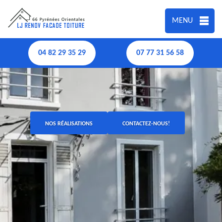
MENU
04 82 29 35 29
07 77 31 56 58
NOS RÉALISATIONS
CONTACTEZ-NOUS!