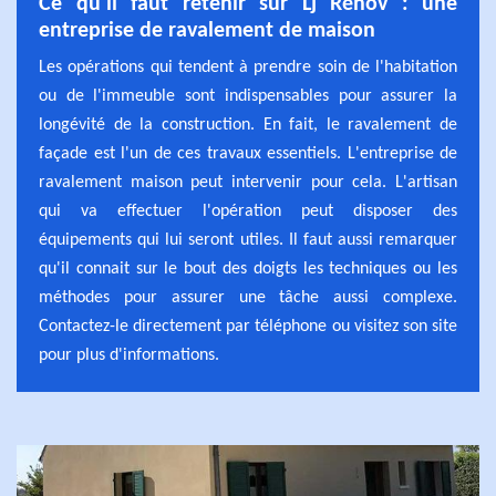
Ce qu'il faut retenir sur Lj Rénov : une
entreprise de ravalement de maison
Les opérations qui tendent à prendre soin de l'habitation
ou de l'immeuble sont indispensables pour assurer la
longévité de la construction. En fait, le ravalement de
façade est l'un de ces travaux essentiels. L'entreprise de
ravalement maison peut intervenir pour cela. L'artisan
qui va effectuer l'opération peut disposer des
équipements qui lui seront utiles. Il faut aussi remarquer
qu'il connait sur le bout des doigts les techniques ou les
méthodes pour assurer une tâche aussi complexe.
Contactez-le directement par téléphone ou visitez son site
pour plus d'informations.