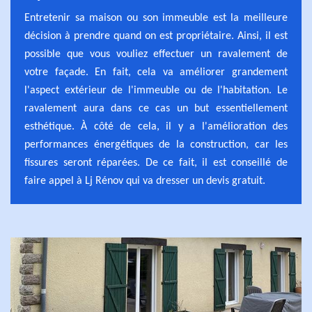
Entretenir sa maison ou son immeuble est la meilleure
décision à prendre quand on est propriétaire. Ainsi, il est
possible que vous vouliez effectuer un ravalement de
votre façade. En fait, cela va améliorer grandement
l'aspect extérieur de l'immeuble ou de l'habitation. Le
ravalement aura dans ce cas un but essentiellement
esthétique. À côté de cela, il y a l'amélioration des
performances énergétiques de la construction, car les
fissures seront réparées. De ce fait, il est conseillé de
faire appel à Lj Rénov qui va dresser un devis gratuit.