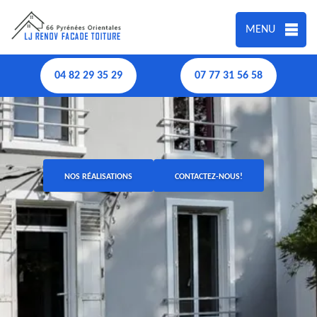
MENU
04 82 29 35 29
07 77 31 56 58
NOS RÉALISATIONS
CONTACTEZ-NOUS!