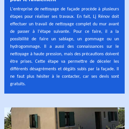
L'entreprise de nettoyage de façade procède à plusieurs
étapes pour réaliser ses travaux. En fait, Lj Rénov doit
effectuer un travail de nettoyage complet du mur avant
de passer à l'étape suivante. Pour ce faire, il a la
possibilité de faire un sablage, un gommage ou un
hydrogommage. Il a aussi des connaissances sur le
nettoyage à haute pression, mais des précautions doivent
être prises. Cette étape va permettre de déceler les
différents désagréments et dégâts subis par la façade. Il
ne faut plus hésiter à le contacter, car ses devis sont
gratuits.