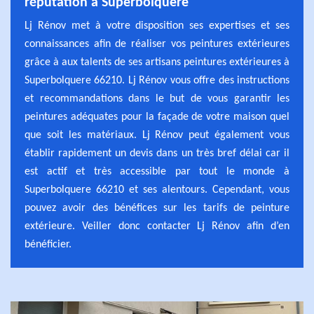
réputation à Superbolquere
Lj Rénov met à votre disposition ses expertises et ses
connaissances afin de réaliser vos peintures extérieures
grâce à aux talents de ses artisans peintures extérieures à
Superbolquere 66210. Lj Rénov vous offre des instructions
et recommandations dans le but de vous garantir les
peintures adéquates pour la façade de votre maison quel
que soit les matériaux. Lj Rénov peut également vous
établir rapidement un devis dans un très bref délai car il
est actif et très accessible par tout le monde à
Superbolquere 66210 et ses alentours. Cependant, vous
pouvez avoir des bénéfices sur les tarifs de peinture
extérieure. Veiller donc contacter Lj Rénov afin d’en
bénéficier.