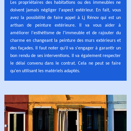
Les propriétaires des habitations ou des immeubles ne
doivent jamais négliger l'aspect extérieur. En fait, vous
avez la possibilité de faire appel à Lj Rénov qui est un
artisan de peinture extérieure. Il va vous aider à
améliorer l'esthétisme de l'immeuble et de rajouter du
charme en changeant la peinture des murs extérieurs et
des façades. Il faut noter qu'il va s'engager à garantir un
bon rendu de ses interventions. Il va également respecter
le délai convenu dans le contrat. Cela ne peut se faire
qu'en utilisant les matériels adaptés.