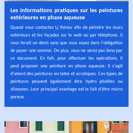
Les informations pratiques sur les peintures
extérieures en phase aqueuse
Quand vous contactez Lj Rénov afin de peindre les murs
extérieurs et les façades sur le web ou par téléphone, il
vous ferait un devis sans que vous soyez dans l'obligation
de payer une somme. De plus, vous ne serez pas tenu par
ce document. En fait, pour effectuer les opérations, il
peut proposer une peinture en phase aqueuse. Il s'agit
d'abord des peintures en latex et acryliques. Ces types de
peintures peuvent également être hydro pliolites ou
siloxanes. Leur principal avantage est le fait d'être micro
poreux.