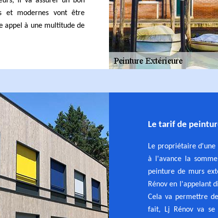
urs, il va assurer un bon
és et modernes vont être
ire appel à une multitude de
Le tarif de peintu
Le propriétaire d'une 
à l'avance la somme 
peinture de murs exté
Rénov en l'appelant d
Cela va permettre de 
fait, Lj Rénov va se