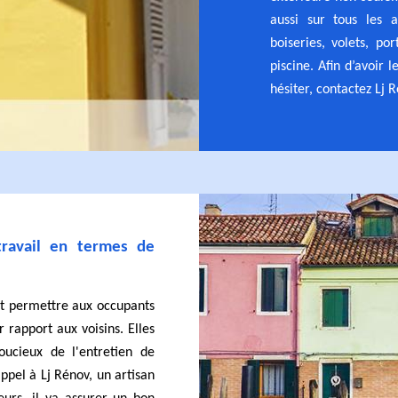
aussi sur tous les a
boiseries, volets, po
piscine. Afin d’avoir l
hésiter, contactez Lj 
travail en termes de
nt permettre aux occupants
rapport aux voisins. Elles
soucieux de l'entretien de
appel à Lj Rénov, un artisan