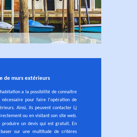
re de murs extérieurs
habitation a la possibilité de connaître
nécessaire pour faire l'opération de
rieurs. Ainsi, ils peuvent contacter Lj
irectement ou en visitant son site web.
produire un devis qui est gratuit. En
 baser sur une multitude de critères