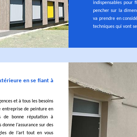
indispensables pour f
pencher sur la dimens
va prendre en considé
techniques qui vont ser
térieure en se fiant à
gences et à tous les besoins
e entreprise de peinture en
 de bonne réputation à
 donne l’assurance sur des
gles de l’art tout en vous