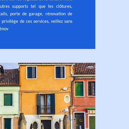
utres supports tel que les clôtures,
rtails, porte de garage, rénovation de
e privilège de ces services, veillez sans
Rénov