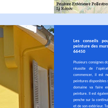
Les conseils po
peinture des murs
66450
Plusieurs consignes do
réussite de l'opér
commencer, il est né
peintures disponibles 
domaine va faire en
peinture. Il est égal
penche sur la continui
et de son extérieur. T