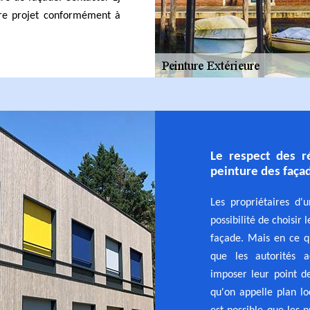
otre projet conformément à
Le respect des r
peinture des faça
Les propriétaires d
possibilité de choisir
façade. Mais en ce qu
que les autorités a
imposer leur point de
qu'on appelle plan lo