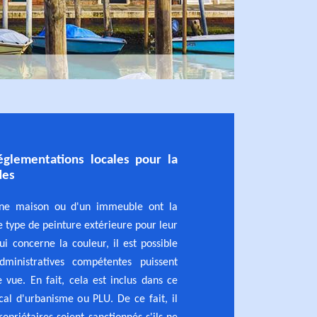
églementations locales pour la
des
'une maison ou d'un immeuble ont la
 le type de peinture extérieure pour leur
i concerne la couleur, il est possible
dministratives compétentes puissent
 vue. En fait, cela est inclus dans ce
cal d'urbanisme ou PLU. De ce fait, il