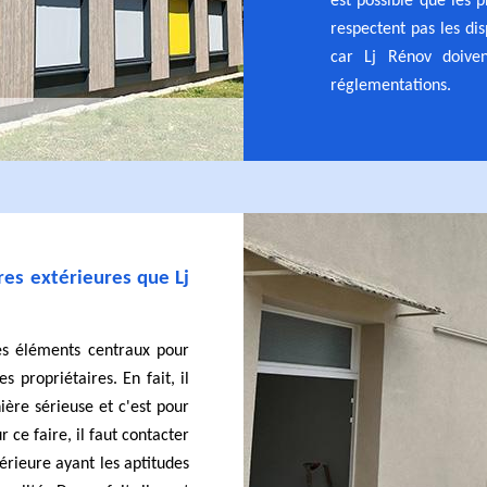
est possible que les p
respectent pas les dis
car Lj Rénov doiven
réglementations.
res extérieures que Lj
es éléments centraux pour
s propriétaires. En fait, il
ière sérieuse et c'est pour
r ce faire, il faut contacter
érieure ayant les aptitudes