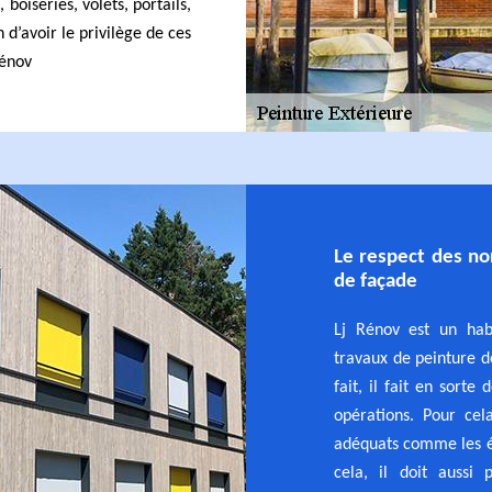
 boiseries, volets, portails,
 d’avoir le privilège de ces
Rénov
Le respect des no
de façade
Lj Rénov est un hab
travaux de peinture d
fait, il fait en sorte
opérations. Pour cel
adéquats comme les éc
cela, il doit aussi 