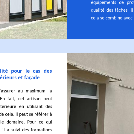
équipements de prot
qualité des tâches, i
cela se combine avec 
lité pour le cas des
érieurs et façade
d'assurer au maximum la
En fait, cet artisan peut
térieure en utilisant des
 cela, il peut se référer à
 le domaine. Pour ce qui
 il a suivi des formations