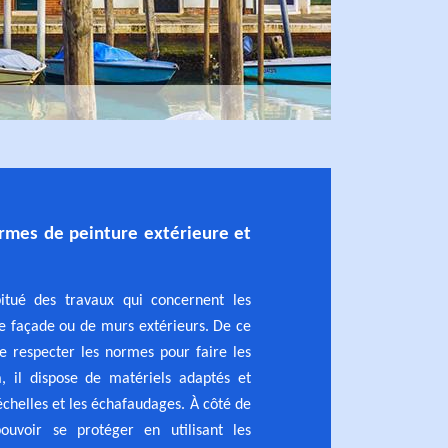
rmes de peinture extérieure et
itué des travaux qui concernent les
e façade ou de murs extérieurs. De ce
 de respecter les normes pour faire les
a, il dispose de matériels adaptés et
helles et les échafaudages. À côté de
pouvoir se protéger en utilisant les