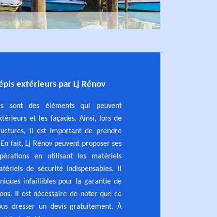
épis extérieurs par Lj Rénov
urs sont des éléments qui peuvent
érieurs et les façades. Ainsi, lors de
ructures, il est important de prendre
 En fait, Lj Rénov peuvent proposer ses
érations en utilisant les matériels
tériels de sécurité indispensables. Il
niques infaillibles pour la garantie de
ions. Il est nécessaire de noter que ce
ous dresser un devis gratuitement. À