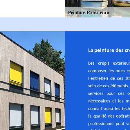
La peinture des cr
Les crépis extérie
composer les murs ext
l'entretien de ces st
soin de ces éléments.
services pour ces op
nécessaires et les ma
connait aussi les tech
la qualité des opérat
professionnel peut v