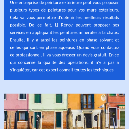
Une entreprise de peinture extérieure peut vous proposer
plusieurs types de peintures pour vos murs extérieurs.
Cela va vous permettre d'obtenir les meilleurs résultats
possible. De ce fait, Lj Rénov peuvent proposer ses
services en appliquant les peintures minérales à la chaux.
Ensuite, il y a aussi les peintures en phase solvant et
celles qui sont en phase aqueuse. Quand vous contactez
ce professionnel, il va vous dresser un devis gratuit. En ce
qui concerne la qualité des opérations, il n'y a pas à
s'inquiéter, car cet expert connait toutes les techniques.