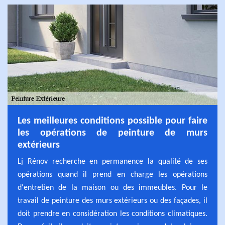
Les meilleures conditions possible pour faire
les opérations de peinture de murs
extérieurs
Lj Rénov recherche en permanence la qualité de ses
opérations quand il prend en charge les opérations
d'entretien de la maison ou des immeubles. Pour le
travail de peinture des murs extérieurs ou des façades, il
doit prendre en considération les conditions climatiques.