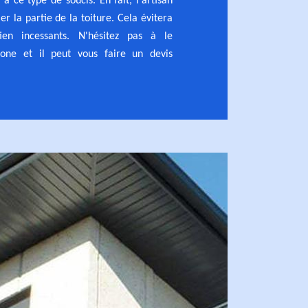
à ce type de soucis. En fait, l'artisan
er la partie de la toiture. Cela évitera
tien incessants. N'hésitez pas à le
hone et il peut vous faire un devis