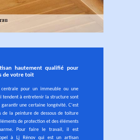
tisan hautement qualifié pour
 de votre toit
ie centrale pour un immeuble ou une
 tendent à entretenir la structure sont
 garantir une certaine longévité. C'est
s de la peinture de dessous de toiture
 éléments de protection et des éléments
arme. Pour faire le travail, il est
appel à Lj Rénov qui est un artisan