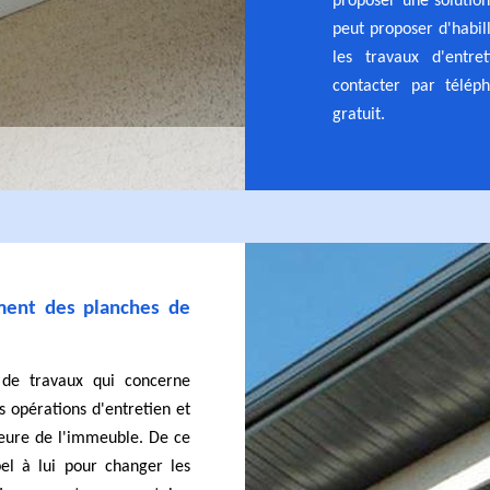
proposer une solution 
peut proposer d'habill
les travaux d'entre
contacter par télép
gratuit.
ment des planches de
 de travaux qui concerne
es opérations d'entretien et
ieure de l'immeuble. De ce
ppel à lui pour changer les