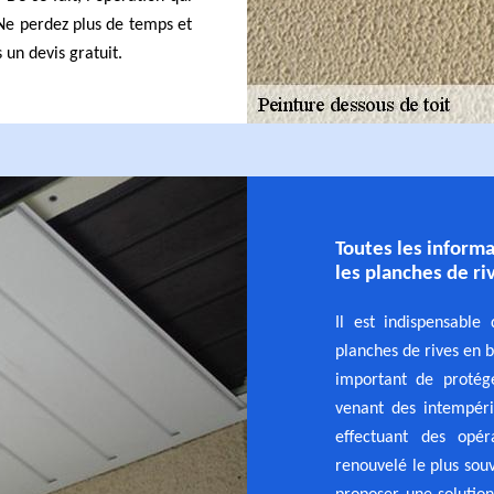
 Ne perdez plus de temps et
 un devis gratuit.
Toutes les informa
les planches de ri
Il est indispensable
planches de rives en b
important de protége
venant des intempéri
effectuant des opér
renouvelé le plus sou