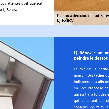
 vos attentes quel que soit
e Lj Rénov.
Lj Rénov : un ar
peindre le dessous
Le toit est la part
maison. Des tâches qui
indispensables afin de
en l'occurrence le ca
qui sont à la fois des
qui apportent du ch
conseillé de faire 