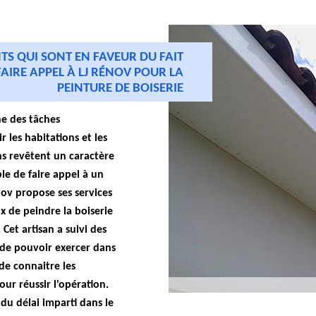
S QUI SONT EN FAVEUR DU FAIT
FAIRE APPEL À LJ RÉNOV POUR LA
PEINTURE DE BOISERIE
ne des tâches
 les habitations et les
ons revêtent un caractère
le de faire appel à un
nov propose ses services
x de peindre la boiserie
Cet artisan a suivi des
 de pouvoir exercer dans
de connaitre les
ur réussir l'opération.
 du délai imparti dans le