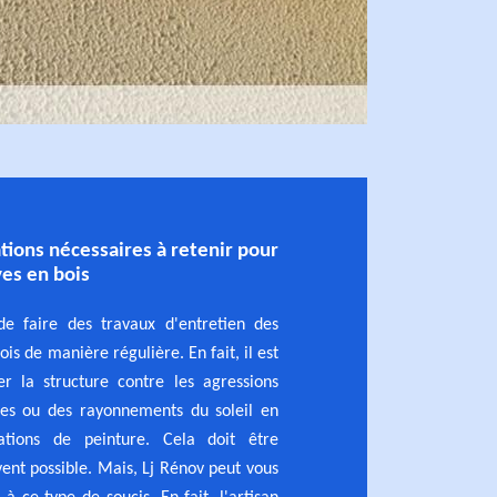
tions nécessaires à retenir pour
ves en bois
 de faire des travaux d'entretien des
ois de manière régulière. En fait, il est
r la structure contre les agressions
es ou des rayonnements du soleil en
ations de peinture. Cela doit être
vent possible. Mais, Lj Rénov peut vous