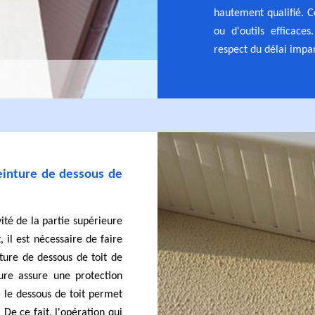
hautement qualifié. C
ou d'outils efficace
respect du délai impar
peinture de dessous de
vité de la partie supérieure
 il est nécessaire de faire
ture de dessous de toit de
ture assure une protection
, le dessous de toit permet
 De ce fait, l'opération qui