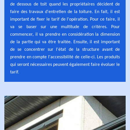
de dessous de toit quand les propriétaires décident de
faire des travaux d'entretien de la toiture. En fait, il est
important de fixer le tarif de l'opération. Pour ce faire, il
va se baser sur une multitude de critères. Pour
commencer, il va prendre en considération la dimension
de la partie qui va être traitée. Ensuite, il est important
de se concentrer sur l'état de la structure avant de
prendre en compte l'accessibilité de celle-ci. Les produits
qui seront nécessaires peuvent également faire évoluer le
tarif.