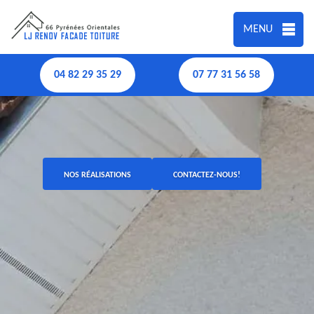
MENU
04 82 29 35 29
07 77 31 56 58
NOS RÉALISATIONS
CONTACTEZ-NOUS!