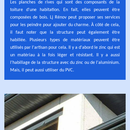
Les planches de rives qui sont des composants de la
toiture d'une habitation. En fait, elles peuvent être
composées de bois. Lj Rénov peut proposer ses services
pour les peindre pour ajouter du charme. À côté de cela,
il faut noter que la structure peut également être
habillée. Plusieurs types de matériaux peuvent être
utilisés par l'artisan pour cela. Il y a d'abord le zinc qui est
un matériau à la fois léger et résistant. Il y a aussi
l'habillage de la structure avec du zinc ou de l'aluminium.
Mais, il peut aussi utiliser du PVC.