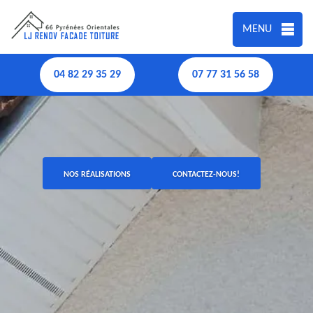
MENU
04 82 29 35 29
07 77 31 56 58
NOS RÉALISATIONS
CONTACTEZ-NOUS!