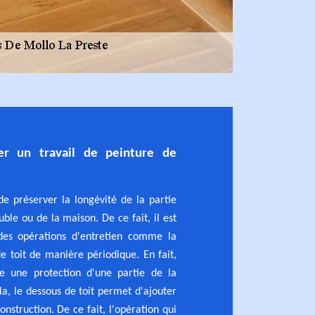
er un travail de peinture de
 de préserver la longévité de la partie
ble ou de la maison. De ce fait, il est
des opérations d'entretien comme la
e toit de manière périodique. En fait,
re une protection d'une partie de la
la, le dessous de toit permet d'ajouter
nstruction. De ce fait, l'opération qui