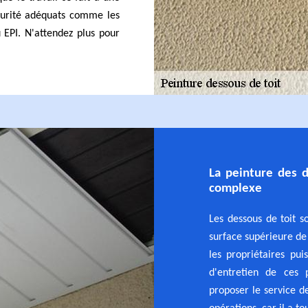
écurité adéquats comme les
 EPI. N'attendez plus pour
La peinture des d
complexe
Les dessous de toit s
surface supérieure de 
les propriétaires pui
d'entretien de ces 
proposer le service de