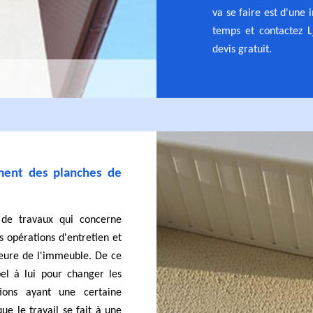
va se faire est d'une
temps et contactez L
devis gratuit.
ment des planches de
 de travaux qui concerne
es opérations d'entretien et
ieure de l'immeuble. De ce
ppel à lui pour changer les
ions ayant une certaine
que le travail se fait à une