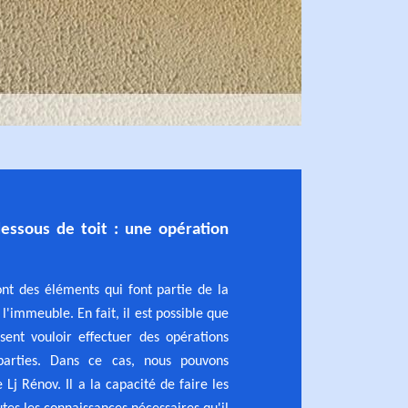
essous de toit : une opération
ont des éléments qui font partie de la
l'immeuble. En fait, il est possible que
ssent vouloir effectuer des opérations
parties. Dans ce cas, nous pouvons
 Lj Rénov. Il a la capacité de faire les