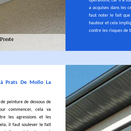
opérations, car il a t
a acquises dans les c
faut noter le fait que
hauteur et cela impli
contre les risques de 
 à Prats De Mollo La
n de peinture de dessous de
Pour commencer, cela va
tre les agressions et les
la, il faut soulever le fait