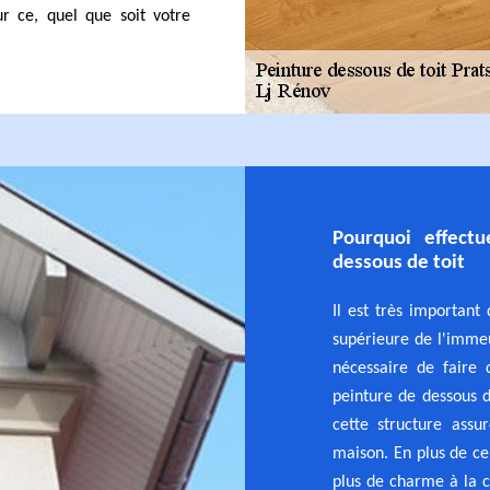
r ce, quel que soit votre
Pourquoi effectu
dessous de toit
Il est très important
supérieure de l'immeu
nécessaire de faire 
peinture de dessous d
cette structure assu
maison. En plus de ce
plus de charme à la co