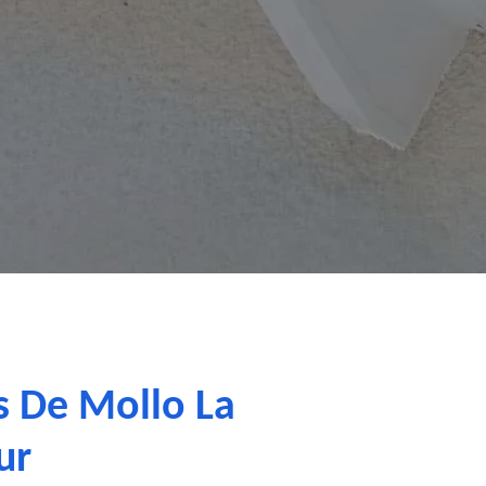
ts De Mollo La
ur