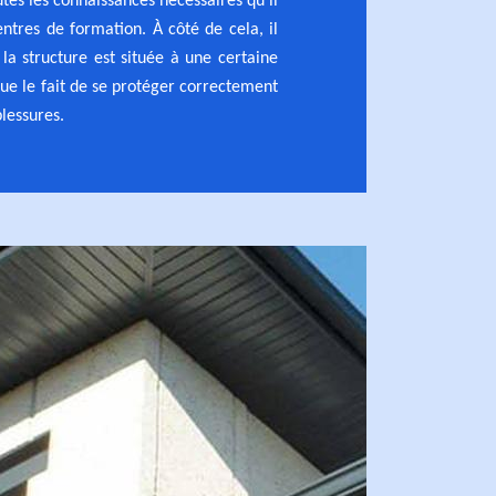
outes les connaissances nécessaires qu'il
entres de formation. À côté de cela, il
 la structure est située à une certaine
que le fait de se protéger correctement
blessures.