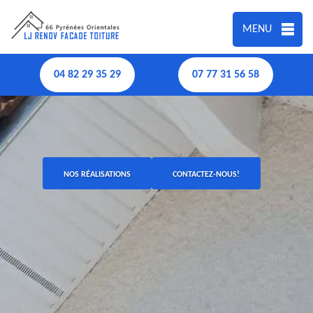
MENU
04 82 29 35 29
07 77 31 56 58
NOS RÉALISATIONS
CONTACTEZ-NOUS!