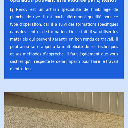
opération pouvant être assurée par Lj Rénov
Lj Rénov est un artisan spécialiste de l'habillage de
planche de rive. Il est particulièrement qualifié pour ce
type d'opération, car il a suivi des formations spécifiques
dans des centres de formation. De ce fait, il va utiliser les
matériels qui peuvent garantir un bon rendu de travail. Il
peut aussi faire appel à la multiplicité de ses techniques
et ses méthodes d'approche. Il faut également que vous
sachiez qu'il respecte le délai imparti pour faire le travail
d'entretien.