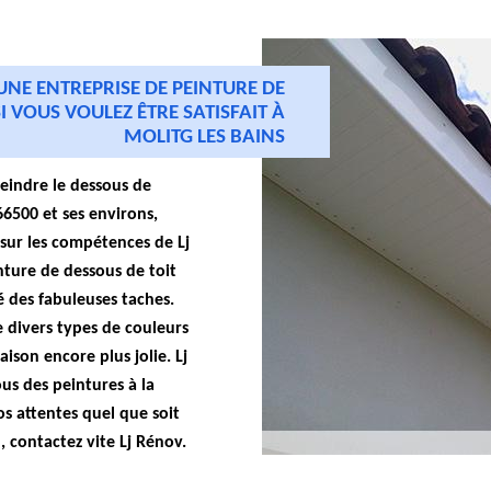
 UNE ENTREPRISE DE PEINTURE DE
I VOUS VOULEZ ÊTRE SATISFAIT À
MOLITG LES BAINS
eindre le dessous de
66500 et ses environs,
sur les compétences de Lj
nture de dessous de toit
 des fabuleuses taches.
 divers types de couleurs
ison encore plus jolie. Lj
us des peintures à la
os attentes quel que soit
, contactez vite Lj Rénov.