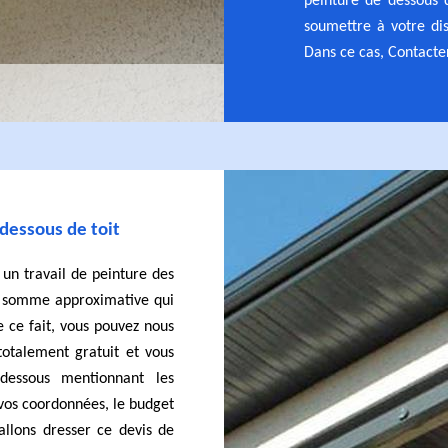
peinture de dessous d
soumettre à votre dis
Dans ce cas, Contacter
 dessous de toit
e un travail de peinture des
 la somme approximative qui
e ce fait, vous pouvez nous
otalement gratuit et vous
-dessous mentionnant les
 vos coordonnées, le budget
 allons dresser ce devis de