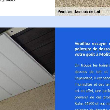
t gratuits.
Veuillez essayer 
peinture de dessou
votre goût à Molit
On trouve les boiseri
dessous de toit et i
Cependant, il est néce
l’humidités et des te
est en effet, une parf
prévenir de ces pro
Bains 66500 et ses al