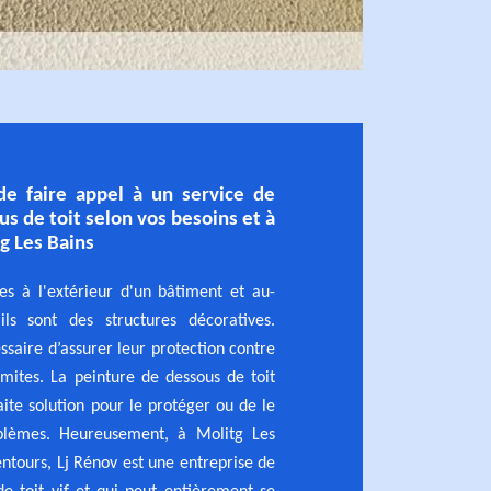
de faire appel à un service de
s de toit selon vos besoins et à
g Les Bains
es à l'extérieur d'un bâtiment et au-
ls sont des structures décoratives.
ssaire d’assurer leur protection contre
rmites. La peinture de dessous de toit
aite solution pour le protéger ou de le
blèmes. Heureusement, à Molitg Les
entours, Lj Rénov est une entreprise de