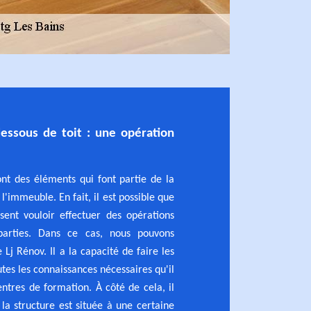
essous de toit : une opération
ont des éléments qui font partie de la
l'immeuble. En fait, il est possible que
ssent vouloir effectuer des opérations
parties. Dans ce cas, nous pouvons
 Lj Rénov. Il a la capacité de faire les
outes les connaissances nécessaires qu'il
entres de formation. À côté de cela, il
 la structure est située à une certaine