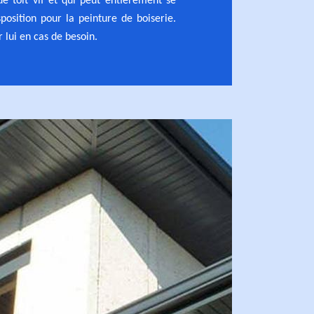
e toit vif et qui peut entièrement se
position pour la peinture de boiserie.
 lui en cas de besoin.