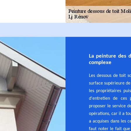
La peinture des d
complexe
Les dessous de toit s
surface supérieure de 
les propriétaires pui
d'entretien de ces 
proposer le service de
opérations, car il a t
a acquises dans les c
faut noter le fait que