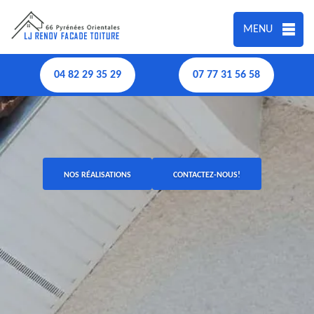
MENU
04 82 29 35 29
07 77 31 56 58
NOS RÉALISATIONS
CONTACTEZ-NOUS!