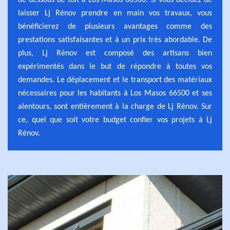
de dessous de toit à Los Masos 66500. Si vous décidez de
laisser Lj Rénov prendre en main vos travaux, vous
bénéficierez de plusieurs avantages comme des
prestations satisfaisantes et à un prix très abordable. De
plus, Lj Rénov est composé des artisans bien
expérimentés dans le but de répondre à toutes vos
demandes. Le déplacement et le transport des matériaux
nécessaires pour les habitants à Los Masos 66500 et ses
alentours, sont entièrement à la charge de Lj Rénov. Sur
ce, quel que soit votre budget confier vos projets à Lj
Rénov.