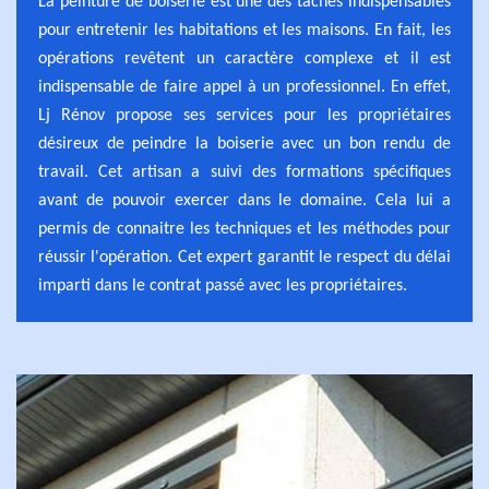
La peinture de boiserie est une des tâches indispensables
pour entretenir les habitations et les maisons. En fait, les
opérations revêtent un caractère complexe et il est
indispensable de faire appel à un professionnel. En effet,
Lj Rénov propose ses services pour les propriétaires
désireux de peindre la boiserie avec un bon rendu de
travail. Cet artisan a suivi des formations spécifiques
avant de pouvoir exercer dans le domaine. Cela lui a
permis de connaitre les techniques et les méthodes pour
réussir l'opération. Cet expert garantit le respect du délai
imparti dans le contrat passé avec les propriétaires.