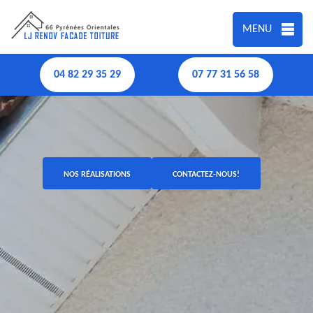
MENU
04 82 29 35 29
07 77 31 56 58
NOS RÉALISATIONS
CONTACTEZ-NOUS!