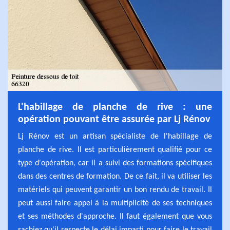
L'habillage de planche de rive : une
opération pouvant être assurée par Lj Rénov
Lj Rénov est un artisan spécialiste de l'habillage de
planche de rive. Il est particulièrement qualifié pour ce
type d'opération, car il a suivi des formations spécifiques
dans des centres de formation. De ce fait, il va utiliser les
matériels qui peuvent garantir un bon rendu de travail. Il
peut aussi faire appel à la multiplicité de ses techniques
et ses méthodes d'approche. Il faut également que vous