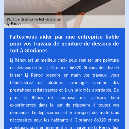
Faites-vous aider par une entreprise fiable
pour vos travaux de peinture de dessous de
toit à Glorianes
Lj Rénov est un meilleur choix pour réaliser une peinture
de dessous de toit à Glorianes 66320. Si vous décidez de
laisser Lj Rénov prendre en main vos travaux, vous
bénéficierez de plusieurs avantages comme des
prestations satisfaisantes et à un prix très abordable. De
plus, Lj Rénov est composé des artisans bien
expérimentés dans le but de répondre à toutes vos
demandes. Le déplacement et le transport des matériaux
nécessaires pour les habitants à Glorianes 66320 et ses
alentours, sont entièrement à la charge de Lj Rénov. Sur