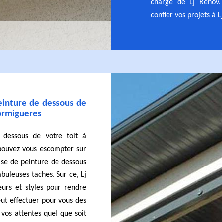
charge de Lj Rénov.
confier vos projets à L
peinture de dessous de
 Formigueres
 dessous de votre toit à
pouvez vous escompter sur
ise de peinture de dessous
buleuses taches. Sur ce, Lj
urs et styles pour rendre
eut effectuer pour vous des
 vos attentes quel que soit