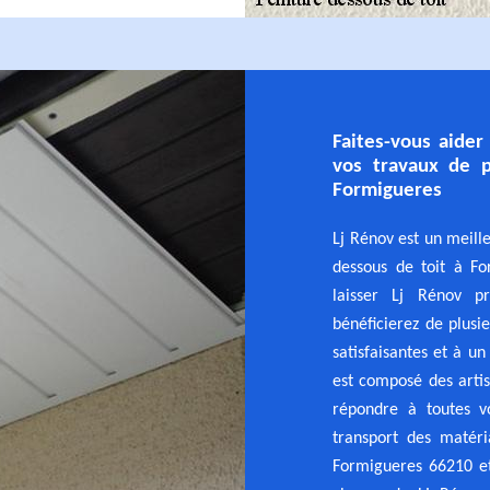
Faites-vous aider
vos travaux de p
Formigueres
Lj Rénov est un meill
dessous de toit à Fo
laisser Lj Rénov p
bénéficierez de plus
satisfaisantes et à un
est composé des arti
répondre à toutes 
transport des matéri
Formigueres 66210 et