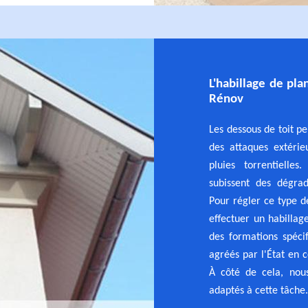
L'habillage de pla
Rénov
Les dessous de toit p
des attaques extérie
pluies torrentielles
subissent des dégrad
Pour régler ce type d
effectuer un habillag
des formations spéci
agréés par l'État en 
À côté de cela, nous
adaptés à cette tâche.