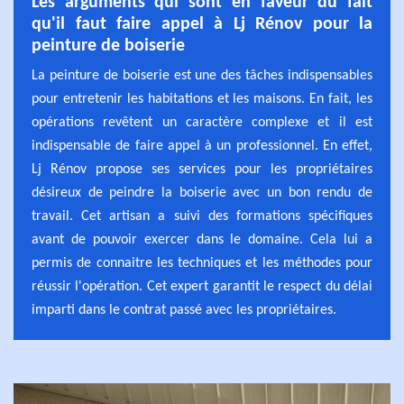
Les arguments qui sont en faveur du fait
qu'il faut faire appel à Lj Rénov pour la
peinture de boiserie
La peinture de boiserie est une des tâches indispensables
pour entretenir les habitations et les maisons. En fait, les
opérations revêtent un caractère complexe et il est
indispensable de faire appel à un professionnel. En effet,
Lj Rénov propose ses services pour les propriétaires
désireux de peindre la boiserie avec un bon rendu de
travail. Cet artisan a suivi des formations spécifiques
avant de pouvoir exercer dans le domaine. Cela lui a
permis de connaitre les techniques et les méthodes pour
réussir l'opération. Cet expert garantit le respect du délai
imparti dans le contrat passé avec les propriétaires.