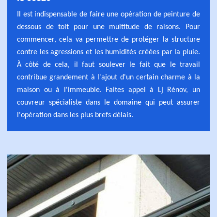
Il est indispensable de faire une opération de peinture de
dessous de toit pour une multitude de raisons. Pour
commencer, cela va permettre de protéger la structure
contre les agressions et les humidités créées par la pluie.
À côté de cela, il faut soulever le fait que le travail
contribue grandement à l'ajout d'un certain charme à la
maison ou à l'immeuble. Faites appel à Lj Rénov, un
couvreur spécialiste dans le domaine qui peut assurer
l'opération dans les plus brefs délais.