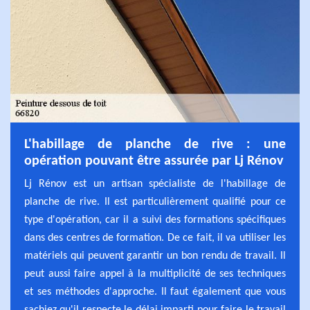
L'habillage de planche de rive : une
opération pouvant être assurée par Lj Rénov
Lj Rénov est un artisan spécialiste de l'habillage de
planche de rive. Il est particulièrement qualifié pour ce
type d'opération, car il a suivi des formations spécifiques
dans des centres de formation. De ce fait, il va utiliser les
matériels qui peuvent garantir un bon rendu de travail. Il
peut aussi faire appel à la multiplicité de ses techniques
et ses méthodes d'approche. Il faut également que vous