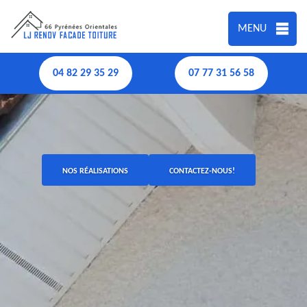
MENU
04 82 29 35 29
07 77 31 56 58
NOS RÉALISATIONS
CONTACTEZ-NOUS!