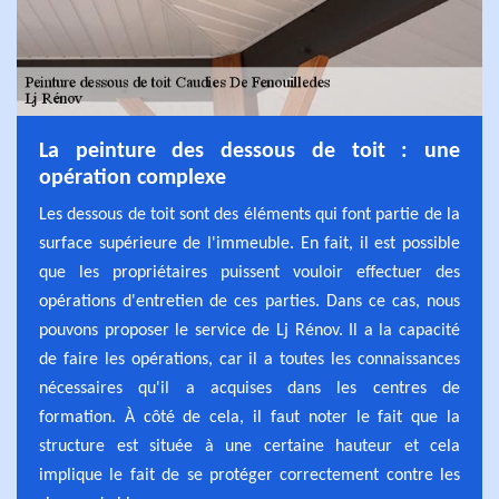
La peinture des dessous de toit : une
opération complexe
Les dessous de toit sont des éléments qui font partie de la
surface supérieure de l'immeuble. En fait, il est possible
que les propriétaires puissent vouloir effectuer des
opérations d'entretien de ces parties. Dans ce cas, nous
pouvons proposer le service de Lj Rénov. Il a la capacité
de faire les opérations, car il a toutes les connaissances
nécessaires qu'il a acquises dans les centres de
formation. À côté de cela, il faut noter le fait que la
structure est située à une certaine hauteur et cela
implique le fait de se protéger correctement contre les