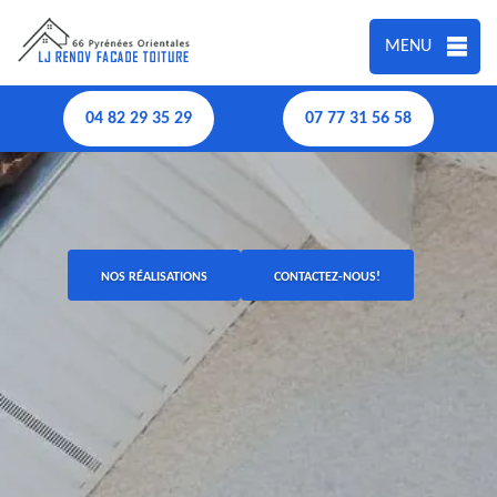
MENU
04 82 29 35 29
07 77 31 56 58
NOS RÉALISATIONS
CONTACTEZ-NOUS!