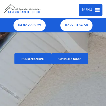
MENU
04 82 29 35 29
07 77 31 56 58
NOS RÉALISATIONS
CONTACTEZ-NOUS!