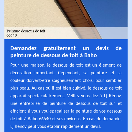
Demandez gratuitement un devis de
peinture de dessous de toit à Baho
Pour une maison, le dessous de toit est un élément de
décoration important. Cependant, sa peinture et sa
couleur doivent-être soigneusement choisi pour sembler
plus beau. Au cas où il est bien cultivé, le dessous de toit
apparaît spectaculairement. Veillez-vous fiez à Lj Rénov,
une entreprise de peinture de dessous de toit sûr et
efficient si vous voulez réaliser la peinture de vos dessous
de toit à Baho 66540 et ses environs. En cas de demande,
Lj Rénov peut vous établir rapidement un devis.