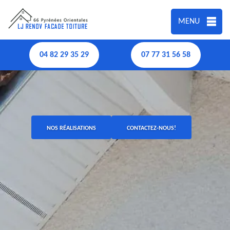
MENU
04 82 29 35 29
07 77 31 56 58
NOS RÉALISATIONS
CONTACTEZ-NOUS!