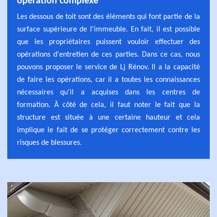
opération complexe
Les dessous de toit sont des éléments qui font partie de la
surface supérieure de l'immeuble. En fait, il est possible
que les propriétaires puissent vouloir effectuer des
opérations d'entretien de ces parties. Dans ce cas, nous
pouvons proposer le service de Lj Rénov. Il a la capacité
de faire les opérations, car il a toutes les connaissances
nécessaires qu'il a acquises dans les centres de
formation. À côté de cela, il faut noter le fait que la
structure est située à une certaine hauteur et cela
implique le fait de se protéger correctement contre les
risques de blessures.