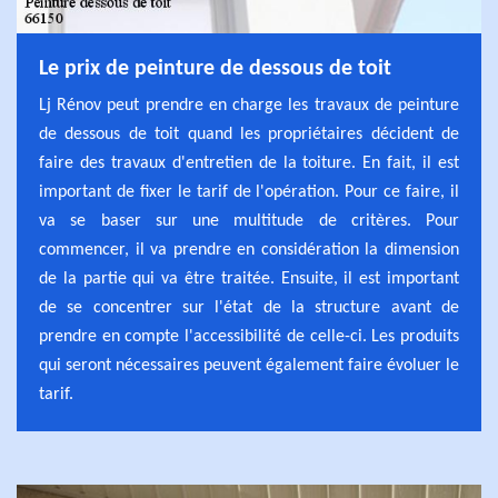
Le prix de peinture de dessous de toit
Lj Rénov peut prendre en charge les travaux de peinture
de dessous de toit quand les propriétaires décident de
faire des travaux d'entretien de la toiture. En fait, il est
important de fixer le tarif de l'opération. Pour ce faire, il
va se baser sur une multitude de critères. Pour
commencer, il va prendre en considération la dimension
de la partie qui va être traitée. Ensuite, il est important
de se concentrer sur l'état de la structure avant de
prendre en compte l'accessibilité de celle-ci. Les produits
qui seront nécessaires peuvent également faire évoluer le
tarif.