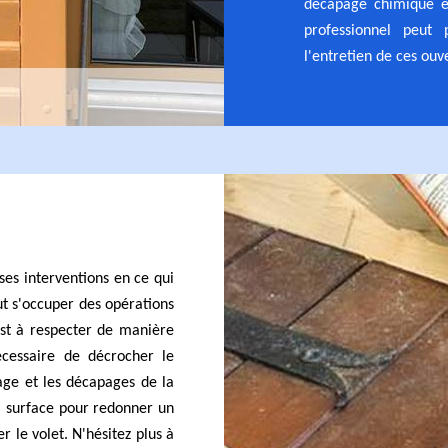
décapage chimique et
professionnel peut 
l'entretien de ces ouv
ses interventions en ce qui
eut s'occuper des opérations
est à respecter de manière
écessaire de décrocher le
çage et les décapages de la
 la surface pour redonner un
er le volet. N'hésitez plus à