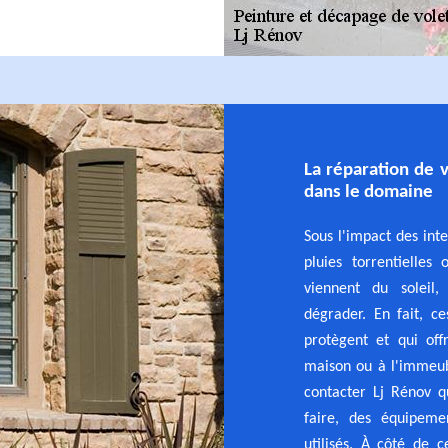
La réparation de 
dans le domaine
Sous l'impact des int
pluies torrentielles
viennent du soleil
dégrader. En fait, c
protègent et qui of
maison ou à l'immeubl
contacter Lj Rénov q
faire, des équipeme
utilisés. À côté de c