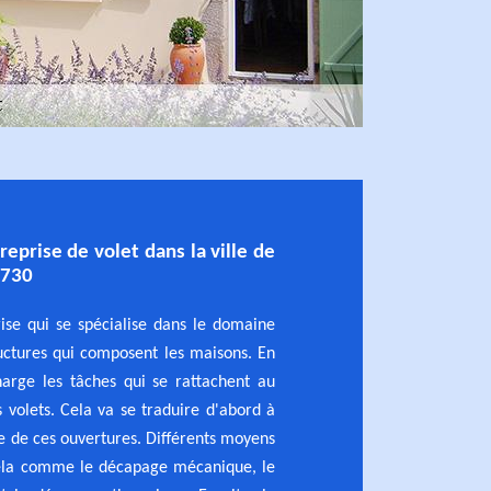
reprise de volet dans la ville de
6730
rise qui se spécialise dans le domaine
ructures qui composent les maisons. En
harge les tâches qui se rattachent au
s volets. Cela va se traduire d'abord à
e de ces ouvertures. Différents moyens
cela comme le décapage mécanique, le