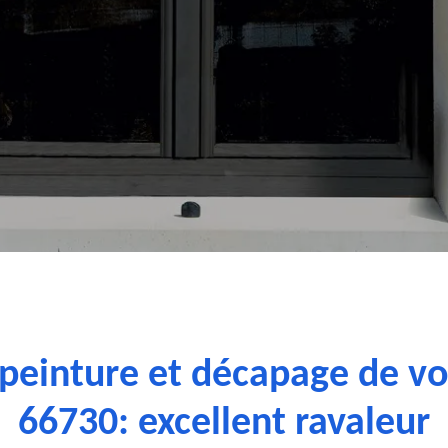
 peinture et décapage de vo
66730: excellent ravaleur