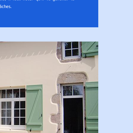
âches.