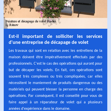
Est-il important de solliciter les services
d'une entreprise de décapage de volet
Les travaux qui sont en relation avec les entretiens de la
maison doivent être impérativement effectués par des
professionnels. C'est le cas des opérations qui auront pour
but de décaper les volets. En fait, ces opérations sont
souvent très complexes ou très compliquées, car elles
nécessitent le maniement de produits dangereux ou des
matériels qui peuvent blesser la personne en charge des
opérations. Par conséquent, il est conseillé pour vous de
faire appel à un réparateur de volet qui a plusieurs
années d'expérience dans le domaine.