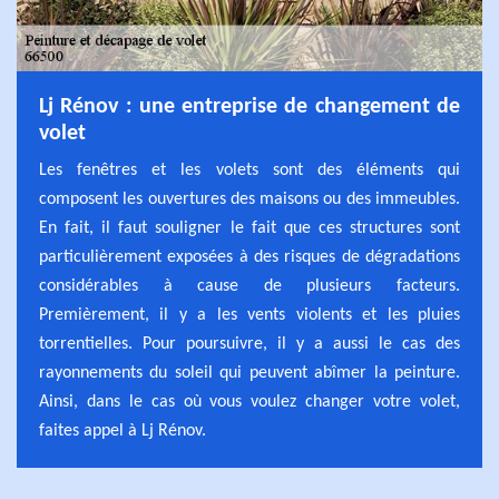
Lj Rénov : une entreprise de changement de
volet
Les fenêtres et les volets sont des éléments qui
composent les ouvertures des maisons ou des immeubles.
En fait, il faut souligner le fait que ces structures sont
particulièrement exposées à des risques de dégradations
considérables à cause de plusieurs facteurs.
Premièrement, il y a les vents violents et les pluies
torrentielles. Pour poursuivre, il y a aussi le cas des
rayonnements du soleil qui peuvent abîmer la peinture.
Ainsi, dans le cas où vous voulez changer votre volet,
faites appel à Lj Rénov.