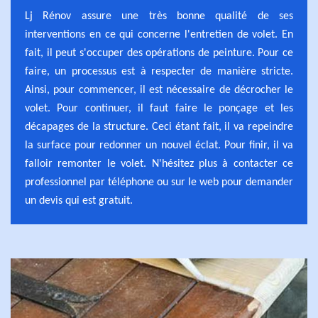
Lj Rénov assure une très bonne qualité de ses
interventions en ce qui concerne l'entretien de volet. En
fait, il peut s'occuper des opérations de peinture. Pour ce
faire, un processus est à respecter de manière stricte.
Ainsi, pour commencer, il est nécessaire de décrocher le
volet. Pour continuer, il faut faire le ponçage et les
décapages de la structure. Ceci étant fait, il va repeindre
la surface pour redonner un nouvel éclat. Pour finir, il va
falloir remonter le volet. N'hésitez plus à contacter ce
professionnel par téléphone ou sur le web pour demander
un devis qui est gratuit.