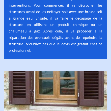
interventions. Pour commencer, il va décrocher les
structures avant de les nettoyer soit avec une brosse soit
à grande eau. Ensuite, il va faire le décapage de la
structure en utilisant un produit chimique ou un
chalumeau à gaz. Après cela, il va procéder à la
réparation des éventuels dégâts avant de repeindre la
structure. N'oubliez pas que le devis est gratuit chez ce
professionnel.