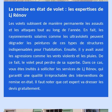
La remise en état de volet : les expertises de
Lj Rénov
Les volets subissent de manière permanente les assauts
et les attaques tout au long de l'année. En fait, les
rayonnements solaires comme les ultraviolets peuvent
dégrader les peintures de ces types de structures
indispensables pour l'habitation. Ensuite, il y avait aussi
les agressions comme les vents violents et les pluies. De
ce fait, le volet peut perdre de sa superbe. Dans ce cas,
vous êtes invités à solliciter les services de Lj Rénov, qui
garantit une qualité irréprochable des interventions de
remise en état. Il faut noter que cet expert va dresser les
devis gratuitement.