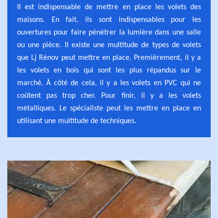
Il est indispensable de mettre en place les volets des
maisons. En fait, ils sont indispensables pour les
ouvertures pour faire pénétrer la lumière dans une salle
ou une pièce. Il existe une multitude de types de volets
que Lj Rénov peut mettre en place. Premièrement, il y a
les volets en bois qui sont les plus répandus sur le
marché. À côté de cela, il y a les volets en PVC qui ne
coûtent pas trop cher. Pour finir, il y a les volets
métalliques. Le spécialiste peut les mettre en place en
utilisant une multitude de techniques.