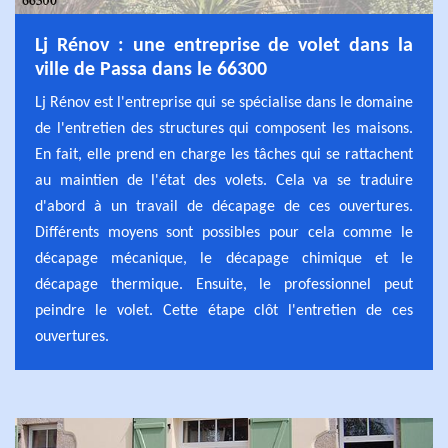
Lj Rénov : une entreprise de volet dans la
ville de Passa dans le 66300
Lj Rénov est l'entreprise qui se spécialise dans le domaine
de l'entretien des structures qui composent les maisons.
En fait, elle prend en charge les tâches qui se rattachent
au maintien de l'état des volets. Cela va se traduire
d'abord à un travail de décapage de ces ouvertures.
Différents moyens sont possibles pour cela comme le
décapage mécanique, le décapage chimique et le
décapage thermique. Ensuite, le professionnel peut
peindre le volet. Cette étape clôt l'entretien de ces
ouvertures.