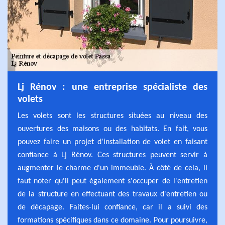
Lj Rénov : une entreprise spécialiste des
volets
Les volets sont les structures situées au niveau des
ouvertures des maisons ou des habitats. En fait, vous
pouvez faire un projet d'installation de volet en faisant
confiance à Lj Rénov. Ces structures peuvent servir à
augmenter le charme d'un immeuble. À côté de cela, il
faut noter qu'il peut également s'occuper de l'entretien
de la structure en effectuant des travaux d'entretien ou
de décapage. Faites-lui confiance, car il a suivi des
formations spécifiques dans ce domaine. Pour poursuivre,