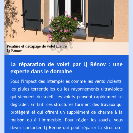
La réparation de volet par Lj Rénov : une
experte dans le domaine
Sous l'impact des intempéries comme les vents violents,
les pluies torrentielles ou les rayonnements ultraviolets
qui viennent du soleil, les volets peuvent rapidement se
dégrader. En fait, ces structures forment des travaux qui
protègent et qui offrent un supplément de charme à la
maison ou à l'immeuble. Pour régler les soucis, vous
devez contacter Lj Rénov qui peut réparer la structure.