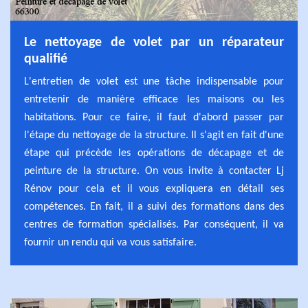
Le nettoyage de volet par un réparateur
qualifié
L'entretien de volet est une tâche indispensable pour
entretenir de manière efficace les maisons ou les
habitations. Pour ce faire, il faut d'abord passer par
l'étape du nettoyage de la structure. Il s'agit en fait d'une
étape qui précède les opérations de décapage et de
peinture de la structure. On vous invite à contacter Lj
Rénov pour cela et il vous expliquera en détail ses
compétences. En fait, il a suivi des formations dans des
centres de formation spécialisés. Par conséquent, il va
fournir un rendu qui va vous satisfaire.