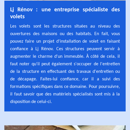
Lj Rénov : une entreprise spécialiste des
volets
Les volets sont les structures situées au niveau des
ouvertures des maisons ou des habitats. En fait, vous
pouvez faire un projet d'installation de volet en faisant
confiance à Lj Rénov. Ces structures peuvent servir à
augmenter le charme d'un immeuble. À côté de cela, il
faut noter qu'il peut également s'occuper de l'entretien
de la structure en effectuant des travaux d'entretien ou
de décapage. Faites-lui confiance, car il a suivi des
formations spécifiques dans ce domaine. Pour poursuivre,
il faut savoir que des matériels spécialisés sont mis à la
disposition de celui-ci.