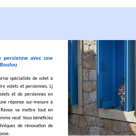
re persienne avec une
e Boulou
rise spécialiste de volet à
re volets et persiennes. Lj
volets et de persiennes en
 une réponse sur-mesure à
j Rénov va mettre tout en
comme neuf. Vous bénéficiez
chniques de rénovation de
pose.