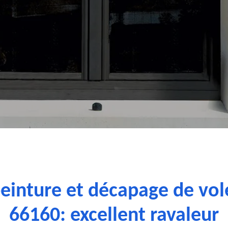
peinture et décapage de vol
66160: excellent ravaleur