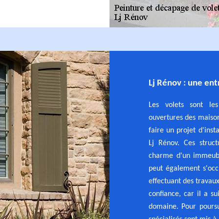
Lj Rénov : une ent
Les volets sont le
ouvertures des maison
faire un projet d'inst
Lj Rénov. Ces struc
charme d'un immeuble
peut également s'occu
effectuant des travaux
confiance, car il a s
domaine. Pour poursui