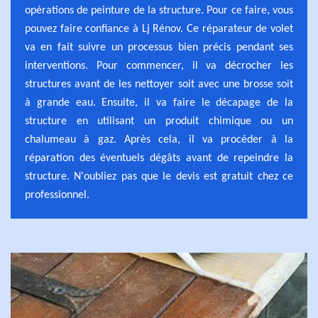
opérations de peinture de la structure. Pour ce faire, vous
pouvez faire confiance à Lj Rénov. Ce réparateur de volet
va en fait suivre un processus bien précis pendant ses
interventions. Pour commencer, il va décrocher les
structures avant de les nettoyer soit avec une brosse soit
à grande eau. Ensuite, il va faire le décapage de la
structure en utilisant un produit chimique ou un
chalumeau à gaz. Après cela, il va procéder à la
réparation des éventuels dégâts avant de repeindre la
structure. N'oubliez pas que le devis est gratuit chez ce
professionnel.