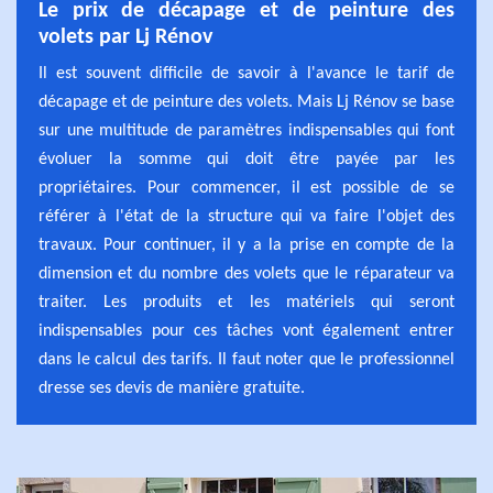
Le prix de décapage et de peinture des
volets par Lj Rénov
Il est souvent difficile de savoir à l'avance le tarif de
décapage et de peinture des volets. Mais Lj Rénov se base
sur une multitude de paramètres indispensables qui font
évoluer la somme qui doit être payée par les
propriétaires. Pour commencer, il est possible de se
référer à l'état de la structure qui va faire l'objet des
travaux. Pour continuer, il y a la prise en compte de la
dimension et du nombre des volets que le réparateur va
traiter. Les produits et les matériels qui seront
indispensables pour ces tâches vont également entrer
dans le calcul des tarifs. Il faut noter que le professionnel
dresse ses devis de manière gratuite.