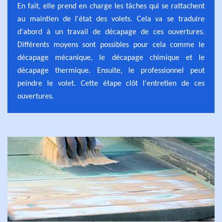
En fait, elle prend en charge les tâches qui se rattachent
au maintien de l'état des volets. Cela va se traduire
d'abord à un travail de décapage de ces ouvertures.
Différents moyens sont possibles pour cela comme le
décapage mécanique, le décapage chimique et le
décapage thermique. Ensuite, le professionnel peut
peindre le volet. Cette étape clôt l'entretien de ces
ouvertures.