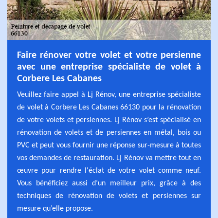
Faire rénover votre volet et votre persienne
avec une entreprise spécialiste de volet à
Corbere Les Cabanes
Veuillez faire appel à Lj Rénov, une entreprise spécialiste
de volet à Corbere Les Cabanes 66130 pour la rénovation
de votre volets et persiennes. Lj Rénov s’est spécialisé en
rénovation de volets et de persiennes en métal, bois ou
PVC et peut vous fournir une réponse sur-mesure à toutes
vos demandes de restauration. Lj Rénov va mettre tout en
œuvre pour rendre l'éclat de votre volet comme neuf.
Vous bénéficiez aussi d’un meilleur prix, grâce à des
techniques de rénovation de volets et persiennes sur
mesure qu’elle propose.