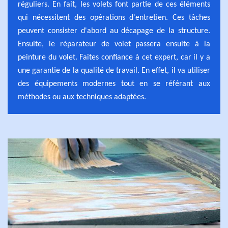
réguliers. En fait, les volets font partie de ces éléments
qui nécessitent des opérations d'entretien. Ces tâches
peuvent consister d'abord au décapage de la structure.
Ensuite, le réparateur de volet passera ensuite à la
peinture du volet. Faites confiance à cet expert, car il y a
une garantie de la qualité de travail. En effet, il va utiliser
des équipements modernes tout en se référant aux
méthodes ou aux techniques adaptées.