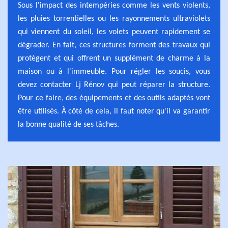
Sous l'impact des intempéries comme les vents violents,
les pluies torrentielles ou les rayonnements ultraviolets
qui viennent du soleil, les volets peuvent rapidement se
dégrader. En fait, ces structures forment des travaux qui
protègent et qui offrent un supplément de charme à la
maison ou à l'immeuble. Pour régler les soucis, vous
devez contacter Lj Rénov qui peut réparer la structure.
Pour ce faire, des équipements et des outils adaptés vont
être utilisés. À côté de cela, il faut noter qu'il va garantir
la bonne qualité de ses tâches.