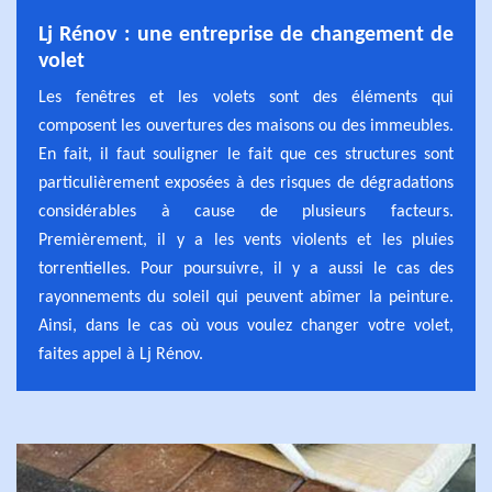
Lj Rénov : une entreprise de changement de
volet
Les fenêtres et les volets sont des éléments qui
composent les ouvertures des maisons ou des immeubles.
En fait, il faut souligner le fait que ces structures sont
particulièrement exposées à des risques de dégradations
considérables à cause de plusieurs facteurs.
Premièrement, il y a les vents violents et les pluies
torrentielles. Pour poursuivre, il y a aussi le cas des
rayonnements du soleil qui peuvent abîmer la peinture.
Ainsi, dans le cas où vous voulez changer votre volet,
faites appel à Lj Rénov.