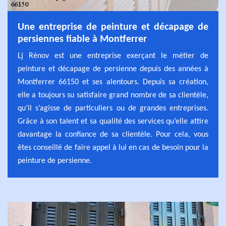
Une entreprise de peinture et décapage de
persiennes fiable à Montferrer
Lj Rénov est une entreprise exerçant le métier de
peinture et décapage de persienne depuis des années à
Montferrer 66150 et ses alentours. Depuis sa création,
elle a toujours su satisfaire grand nombre de sa clientèle,
qu’il s’agisse de particuliers ou de grandes entreprises.
Grâce à son talent et sa qualité des services qu’elle attire
davantage la confiance de sa clientèle. Pour cela, vous
êtes conseillé de faire appel à lui en cas de besoin pour la
peinture de persienne.