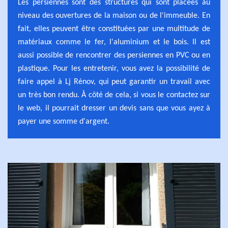
Les persiennes sont des structures qui sont placées au
niveau des ouvertures de la maison ou de l'immeuble. En
fait, elles peuvent être constituées par une multitude de
matériaux comme le fer, l'aluminium et le bois. Il est
aussi possible de rencontrer des persiennes en PVC ou en
plastique. Pour les entretenir, vous avez la possibilité de
faire appel à Lj Rénov, qui peut garantir un travail avec
un très bon rendu. À côté de cela, si vous le contactez sur
le web, il pourrait dresser un devis sans que vous ayez à
payer une somme d'argent.