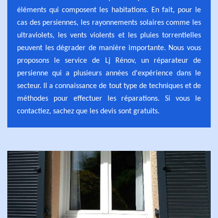
éléments qui composent les habitations. En fait, pour le
cas des persiennes, les rayonnements solaires comme les
ultraviolets, les vents violents et les pluies torrentielles
peuvent les dégrader de manière importante. Nous vous
proposons le service de Lj Rénov, un réparateur de
persienne qui a plusieurs années d'expérience dans le
secteur. Il a connaissance de tout type de techniques et de
méthodes pour effectuer les réparations. Si vous le
contactiez, sachez que les devis sont gratuits.