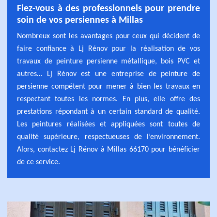
Fiez-vous à des professionnels pour prendre
soin de vos persiennes à Millas
Nombreux sont les avantages pour ceux qui décident de
faire confiance à Lj Rénov pour la réalisation de vos
travaux de peinture persienne métallique, bois PVC et
autres… Lj Rénov est une entreprise de peinture de
persienne compétent pour mener à bien les travaux en
respectant toutes les normes. En plus, elle offre des
prestations répondant à un certain standard de qualité.
Les peintures réalisées et appliquées sont toutes de
qualité supérieure, respectueuses de l’environnement.
Alors, contactez Lj Rénov à Millas 66170 pour bénéficier
de ce service.