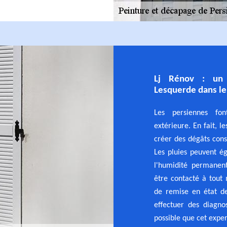
Lj Rénov : un 
Lesquerde dans l
Les persiennes fon
extérieure. En fait, l
créer des dégâts cons
Les pluies peuvent 
l'humidité permanen
être contacté à tout
de remise en état de
effectuer des diagnos
possible que cet exper