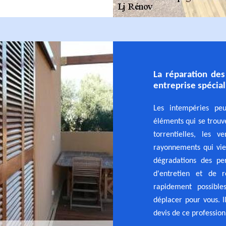
La réparation des
entreprise spécia
Les intempéries peu
éléments qui se trouve
torrentielles, les v
rayonnements qui vie
dégradations des per
d'entretien et de r
rapidement possibl
déplacer pour vous. I
devis de ce profession