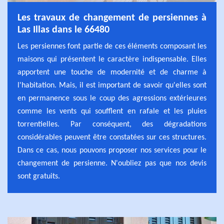
Les travaux de changement de persiennes à
Las Illas dans le 66480
Les persiennes font partie de ces éléments composant les
maisons qui présentent le caractère indispensable. Elles
apportent une touche de modernité et de charme à
l'habitation. Mais, il est important de savoir qu'elles sont
en permanence sous le coup des agressions extérieures
comme les vents qui soufflent en rafale et les pluies
torrentielles. Par conséquent, des dégradations
considérables peuvent être constatées sur ces structures.
Dans ce cas, nous pouvons proposer nos services pour le
changement de persienne. N'oubliez pas que nos devis
sont gratuits.