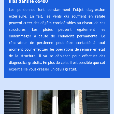
Illas dans le 66480
Les persiennes font constamment l'objet d’agression
extérieure. En fait, les vents qui soufflent en rafale
peuvent créer des dégâts considérables au niveau de ces
structures. Les pluies peuvent également les
endommager à cause de l'humidité permanente. Le
réparateur de persienne peut être contacté à tout
moment pour effectuer les opérations de remise en état
de la structure. Il va se déplacer pour effectuer des
diagnostics gratuits. En plus de cela, il est possible que cet
expert aille vous dresser un devis gratuit.