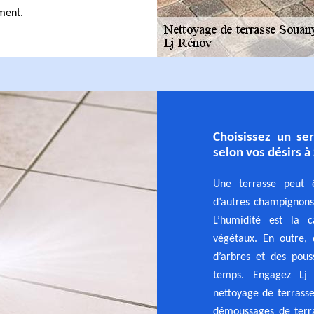
ment.
Choisissez un se
selon vos désirs 
Une terrasse peut 
d’autres champignons
L’humidité est la c
végétaux. En outre, 
d’arbres et des pous
temps. Engagez Lj
nettoyage de terrasse
démoussages de terra