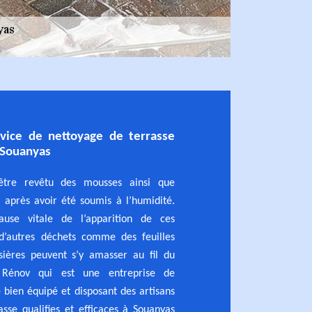
rvice de nettoyage de terrasse
à Souanyas
être revêtu des mousses ainsi que
 après avoir été soumis à l’humidité.
ause vitale de l’apparition de ces
d’autres déchets comme des feuilles
sières peuvent s’y amasser au fil du
 Rénov qui est une entreprise de
 bien équipé et disposant des artisans
sse qualifies et efficaces à Souanyas