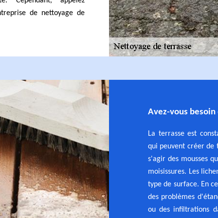
té. Cependant, appelez
treprise de nettoyage de
Avez-vous besoin 
La terrasse est con
qui peuvent créer de t
s'agir des mousses qu
moisissures. Les liche
type de surface. En ce
des problèmes d'étanc
ou des infiltrations 