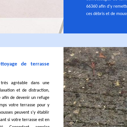
66360 afin d’y remettr
ces débris et de mouss
ttoyage de terrasse
 très agréable dans une
axation et de distraction,
é afin de devenir un refuge
mps votre terrasse pour y
ousses peuvent s’y établir
nt si votre terrasse est en