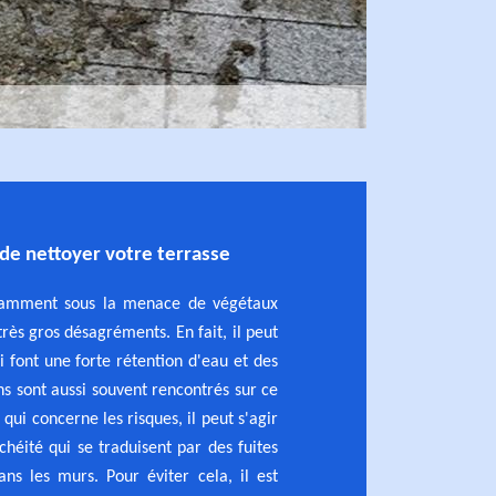
de nettoyer votre terrasse
stamment sous la menace de végétaux
rès gros désagréments. En fait, il peut
i font une forte rétention d'eau et des
ns sont aussi souvent rencontrés sur ce
 qui concerne les risques, il peut s'agir
héité qui se traduisent par des fuites
dans les murs. Pour éviter cela, il est