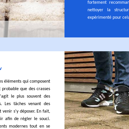
fortement recomman
nettoyer la structur
expérimenté pour cel
v
 des éléments qui composent
rt probable que des crasses
 s'agit le plus souvent des
s. Les tâches venant des
venir s'y déposer. En fait,
ir afin de régler le souci.
ments modernes tout en se