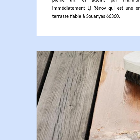
pleine air, et atteint par l’humidi
immédiatement Lj Rénov qui est une en
terrasse fiable à Souanyas 66360.