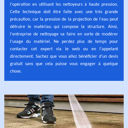
l'opération en utilisant les nettoyeurs à haute pression.
Cette technique doit être faite avec une très grande
précaution, car la pression de la projection de l'eau peut
détruire le matériau qui compose la structure. Ainsi,
l'entreprise de nettoyage va faire en sorte de modérer
l'usage du matériel. Ne perdez plus de temps pour
contacter cet expert via le web ou en l'appelant
directement. Sachez que vous allez bénéficier d'un devis
gratuit sans que cela puisse vous engager à quelque
chose.