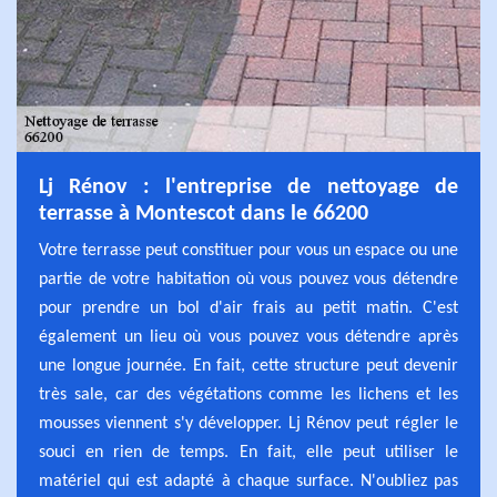
Lj Rénov : l'entreprise de nettoyage de
terrasse à Montescot dans le 66200
Votre terrasse peut constituer pour vous un espace ou une
partie de votre habitation où vous pouvez vous détendre
pour prendre un bol d'air frais au petit matin. C'est
également un lieu où vous pouvez vous détendre après
une longue journée. En fait, cette structure peut devenir
très sale, car des végétations comme les lichens et les
mousses viennent s'y développer. Lj Rénov peut régler le
souci en rien de temps. En fait, elle peut utiliser le
matériel qui est adapté à chaque surface. N'oubliez pas