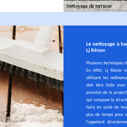
Le nettoyage à ha
Lj Rénov
Plusieurs techniques d
En effet, Lj Rénov e
utilisant les nettoye
doit être faite avec
pression de la projec
qui compose la structu
faire en sorte de mo
plus de temps pour c
l'appelant directeme