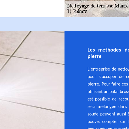
Les méthodes de
pierre
L'entreprise de netto
pour s'occuper de ce
pierre. Pour faire ces
utilisant un balai bros
est possible de recou
sera mélangée dans u
soude peuvent aussi 
pouvez compter sur l