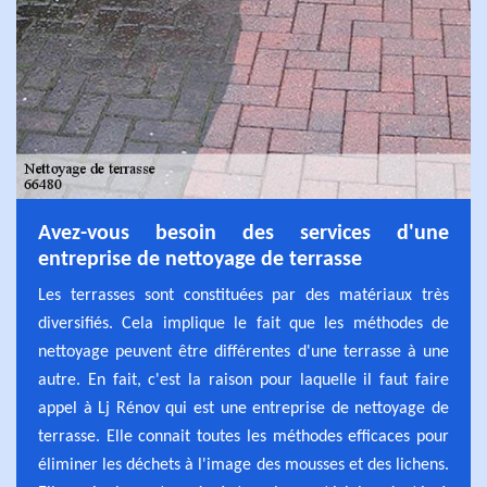
Avez-vous besoin des services d'une
entreprise de nettoyage de terrasse
Les terrasses sont constituées par des matériaux très
diversifiés. Cela implique le fait que les méthodes de
nettoyage peuvent être différentes d'une terrasse à une
autre. En fait, c'est la raison pour laquelle il faut faire
appel à Lj Rénov qui est une entreprise de nettoyage de
terrasse. Elle connait toutes les méthodes efficaces pour
éliminer les déchets à l'image des mousses et des lichens.