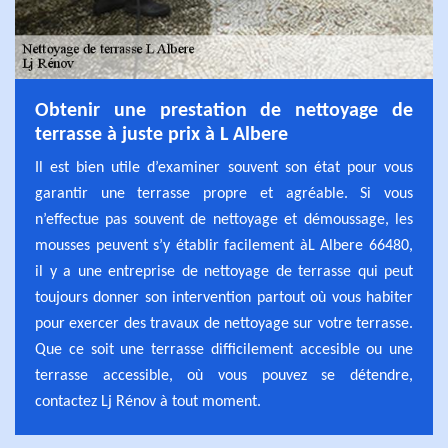
Obtenir une prestation de nettoyage de
terrasse à juste prix à L Albere
Il est bien utile d’examiner souvent son état pour vous
garantir une terrasse propre et agréable. Si vous
n’effectue pas souvent de nettoyage et démoussage, les
mousses peuvent s’y établir facilement àL Albere 66480,
il y a une entreprise de nettoyage de terrasse qui peut
toujours donner son intervention partout où vous habiter
pour exercer des travaux de nettoyage sur votre terrasse.
Que ce soit une terrasse difficilement accesible ou une
terrasse accessible, où vous pouvez se détendre,
contactez Lj Rénov à tout moment.