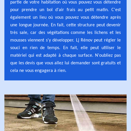
partie de votre habitation où vous pouvez vous détendre
pour prendre un bol d'air frais au petit matin. C'est
également un lieu où vous pouvez vous détendre après
une longue journée. En fait, cette structure peut devenir
très sale, car des végétations comme les lichens et les
mousses viennent s'y développer. Lj Rénov peut régler le
souci en rien de temps. En fait, elle peut utiliser le
matériel qui est adapté à chaque surface. N'oubliez pas
que les devis que vous allez lui demander sont gratuits et
cela ne vous engagera à rien.