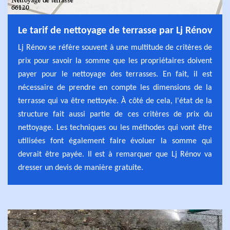
Le tarif de nettoyage de terrasse par Lj Rénov
Lj Rénov se réfère souvent à une multitude de critères de
prix pour savoir la somme que les propriétaires doivent
payer pour le nettoyage des terrasses. En fait, il est
nécessaire de prendre en compte les dimensions de la
terrasse qui va être nettoyée. À côté de cela, l'état de la
structure fait aussi partie de ces critères de prix du
nettoyage. Les techniques ou les méthodes qui vont être
utilisées font également faire évoluer la somme qui
devrait être payée. Il est à remarquer que Lj Rénov va
dresser un devis de manière gratuite.