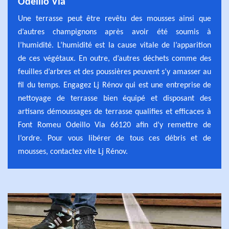
Odeillo Via
Une terrasse peut être revêtu des mousses ainsi que
d’autres champignons après avoir été soumis à
l’humidité. L’humidité est la cause vitale de l’apparition
de ces végétaux. En outre, d’autres déchets comme des
feuilles d’arbres et des poussières peuvent s’y amasser au
fil du temps. Engagez Lj Rénov qui est une entreprise de
nettoyage de terrasse bien équipé et disposant des
artisans démoussages de terrasse qualifies et efficaces à
Font Romeu Odeillo Via 66120 afin d’y remettre de
l’ordre. Pour vous libérer de tous ces débris et de
mousses, contactez vite Lj Rénov.