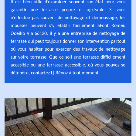
Il est bien utile d’examiner souvent son état pour vous
garantir une terrasse propre et agréable. Si vous
n’effectue pas souvent de nettoyage et démoussage, les
mousses peuvent s’y établir facilement àFont Romeu
Odeillo Via 66120, il y a une entreprise de nettoyage de
terrasse qui peut toujours donner son intervention partout
où vous habiter pour exercer des travaux de nettoyage
sur votre terrasse. Que ce soit une terrasse difficilement
accesible ou une terrasse accessible, où vous pouvez se
détendre, contactez Lj Rénov à tout moment.