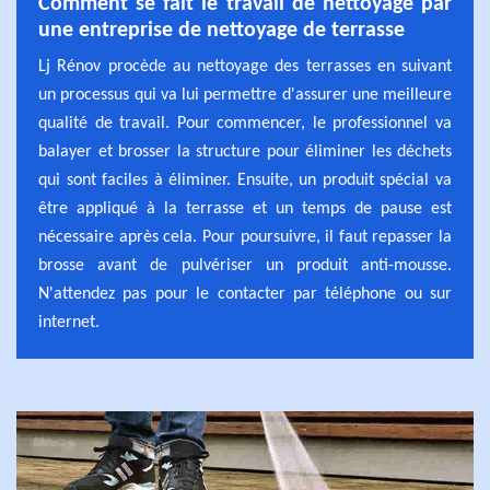
Comment se fait le travail de nettoyage par
une entreprise de nettoyage de terrasse
Lj Rénov procède au nettoyage des terrasses en suivant
un processus qui va lui permettre d'assurer une meilleure
qualité de travail. Pour commencer, le professionnel va
balayer et brosser la structure pour éliminer les déchets
qui sont faciles à éliminer. Ensuite, un produit spécial va
être appliqué à la terrasse et un temps de pause est
nécessaire après cela. Pour poursuivre, il faut repasser la
brosse avant de pulvériser un produit anti-mousse.
N'attendez pas pour le contacter par téléphone ou sur
internet.