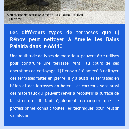
Les différents types de terrasses que Lj
Rénov peut nettoyer à Amelie Les Bains
Palalda dans le 66110
Une multitude de types de matériaux peuvent être utilisés
pour construire une terrasse. Ainsi, au cours de ses
opérations de nettoyage, Lj Rénov a été amené à nettoyer
des terrasses faites en pierre. Il y a aussi les terrasses en
béton et des terrasses en béton. Les carreaux sont aussi
des matériaux qui peuvent servir à recouvrir la surface de
la structure. Il faut également remarquer que ce
professionnel connait toutes les techniques pour réussir
sa mission.