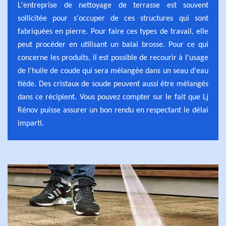
L'entreprise de nettoyage de terrasse est souvent
sollicitée pour s'occuper de ces structures qui sont
fabriquées en pierre. Pour faire ces types de travail, elle
peut procéder en utilisant un balai brosse. Pour ce qui
concerne les produits, il est possible de recourir à l'usage
de l'huile de coude qui sera mélangée dans un seau d'eau
tiède. Des cristaux de soude peuvent aussi être mélangés
dans ce récipient. Vous pouvez compter sur le fait que Lj
Rénov puisse assurer un bon rendu en respectant le délai
imparti.