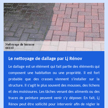
Le nettoyage de dallage par Lj Rénov
Le dallage est un élément qui fait partie des éléments qui
composent une habitation ou une propriété. Il est fort
probable que des crasses viennent s'installer sur la
structure. Il s'agit le plus souvent des mousses, des lichens
et des moisissures. Les tâches venant des aliments ou des
traces de peinture peuvent venir s'y déposer. En fait, Lj
Rénov peut être sollicité pour intervenir afin de régler le