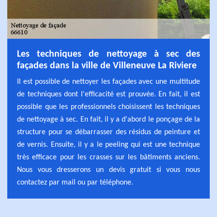
Les techniques de nettoyage à sec des
façades dans la ville de Villeneuve La Riviere
Il est possible de nettoyer les façades avec une multitude
de techniques dont l'efficacité est prouvée. En fait, il est
possible que les professionnels choisissent les techniques
de nettoyage à sec. En fait, il y a d'abord le ponçage de la
structure pour se débarrasser des résidus de peinture et
de vernis. Ensuite, il y a le peeling qui est une technique
très efficace pour les crasses sur les bâtiments anciens.
Nous vous dresserons un devis gratuit si vous nous
contactez par mail ou par téléphone.