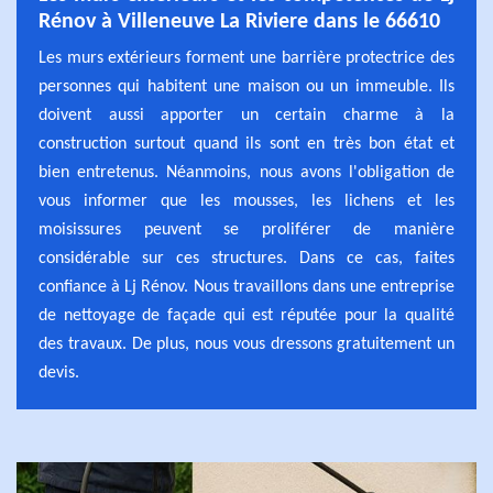
Rénov à Villeneuve La Riviere dans le 66610
Les murs extérieurs forment une barrière protectrice des
personnes qui habitent une maison ou un immeuble. Ils
doivent aussi apporter un certain charme à la
construction surtout quand ils sont en très bon état et
bien entretenus. Néanmoins, nous avons l'obligation de
vous informer que les mousses, les lichens et les
moisissures peuvent se proliférer de manière
considérable sur ces structures. Dans ce cas, faites
confiance à Lj Rénov. Nous travaillons dans une entreprise
de nettoyage de façade qui est réputée pour la qualité
des travaux. De plus, nous vous dressons gratuitement un
devis.