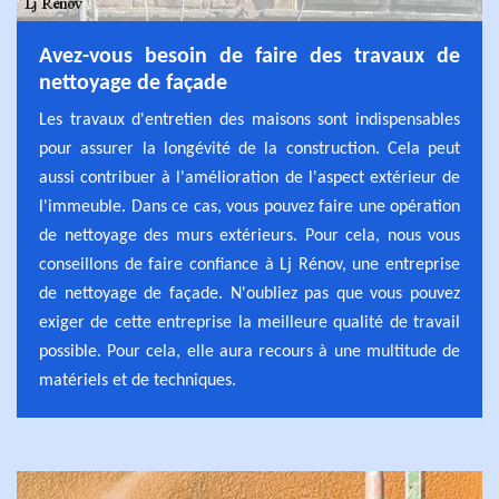
Avez-vous besoin de faire des travaux de
nettoyage de façade
Les travaux d'entretien des maisons sont indispensables
pour assurer la longévité de la construction. Cela peut
aussi contribuer à l'amélioration de l'aspect extérieur de
l'immeuble. Dans ce cas, vous pouvez faire une opération
de nettoyage des murs extérieurs. Pour cela, nous vous
conseillons de faire confiance à Lj Rénov, une entreprise
de nettoyage de façade. N'oubliez pas que vous pouvez
exiger de cette entreprise la meilleure qualité de travail
possible. Pour cela, elle aura recours à une multitude de
matériels et de techniques.