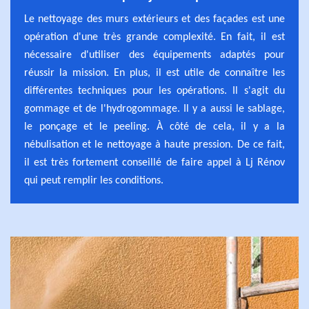
Le nettoyage des murs extérieurs et des façades est une
opération d'une très grande complexité. En fait, il est
nécessaire d'utiliser des équipements adaptés pour
réussir la mission. En plus, il est utile de connaître les
différentes techniques pour les opérations. Il s'agit du
gommage et de l'hydrogommage. Il y a aussi le sablage,
le ponçage et le peeling. À côté de cela, il y a la
nébulisation et le nettoyage à haute pression. De ce fait,
il est très fortement conseillé de faire appel à Lj Rénov
qui peut remplir les conditions.