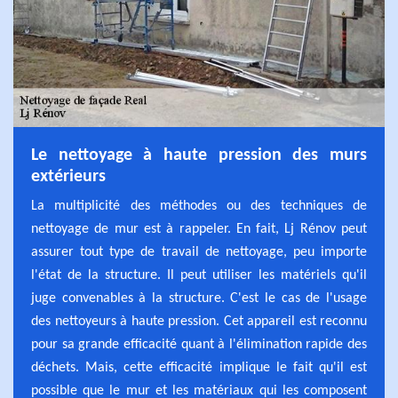
Le nettoyage à haute pression des murs
extérieurs
La multiplicité des méthodes ou des techniques de
nettoyage de mur est à rappeler. En fait, Lj Rénov peut
assurer tout type de travail de nettoyage, peu importe
l'état de la structure. Il peut utiliser les matériels qu'il
juge convenables à la structure. C'est le cas de l'usage
des nettoyeurs à haute pression. Cet appareil est reconnu
pour sa grande efficacité quant à l'élimination rapide des
déchets. Mais, cette efficacité implique le fait qu'il est
possible que le mur et les matériaux qui les composent