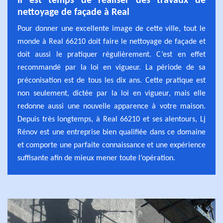
Il est temps de réaliser des travaux de
nettoyage de façade à Real
Pour donner une excellente image de cette ville, tout le
monde à Real 66210 doit faire le nettoyage de façade et
doit aussi le pratiquer régulièrement. C’est en effet
recommandé par la loi en vigueur. La période de sa
préconisation est de tous les dix ans. Cette pratique est
non seulement, dictée par la loi en vigueur, mais elle
redonne aussi une nouvelle apparence à votre maison.
Depuis très longtemps, à Real 66210 et ses alentours, Lj
Rénov est une entreprise bien qualifiée dans ce domaine
et comporte une parfaite connaissance et une expérience
suffisante afin de mieux mener toute l’opération.