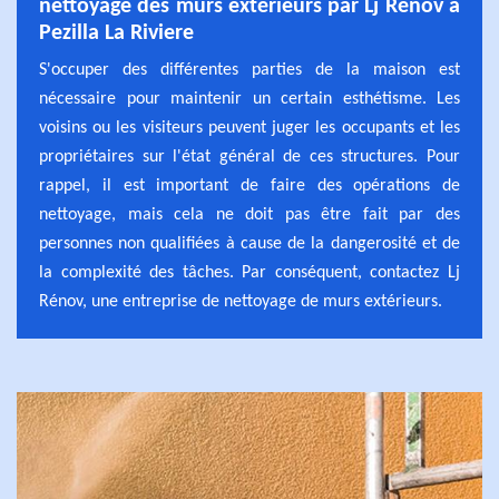
nettoyage des murs extérieurs par Lj Rénov à
Pezilla La Riviere
S'occuper des différentes parties de la maison est
nécessaire pour maintenir un certain esthétisme. Les
voisins ou les visiteurs peuvent juger les occupants et les
propriétaires sur l'état général de ces structures. Pour
rappel, il est important de faire des opérations de
nettoyage, mais cela ne doit pas être fait par des
personnes non qualifiées à cause de la dangerosité et de
la complexité des tâches. Par conséquent, contactez Lj
Rénov, une entreprise de nettoyage de murs extérieurs.