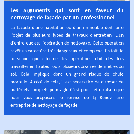
Les arguments qui sont en faveur du
nettoyage de façade par un professionnel
La façade d'une habitation ou d'un immeuble doit faire
l'objet de plusieurs types de travaux d'entretien. L'un
d'entre eux est l'opération de nettoyage. Cette opération
revêt un caractère très dangereux et complexe. En fait, la
personne qui effectue les opérations doit des fois
travailler en hauteur ou à plusieurs dizaines de mètres du
sol. Cela implique donc un grand risque de chute
mortelle. À côté de cela, il est nécessaire de disposer de
matériels complets pour agir. C'est pour cette raison que
nous vous proposons le service de Lj Rénov, une
entreprise de nettoyage de façade.