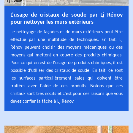
L'usage de cristaux de soude par Lj Rénov
pour nettoyer les murs extérieurs
Le nettoyage de façades et de murs extérieurs peut être
effectué par une multitude de techniques. En fait, Lj
Rénov peuvent choisir des moyens mécaniques ou des
moyens qui mettent en œuvre des produits chimiques.
Pour ce qui en est de l'usage de produits chimiques, il est
possible d'utiliser des cristaux de soude. En fait, ce sont
les surfaces particulièrement sales qui doivent être
traitées avec l'aide de ces produits. Notons que ces
cristaux sont très nocifs et c'est pour ces raisons que vous
devez confier la tâche à Lj Rénov.