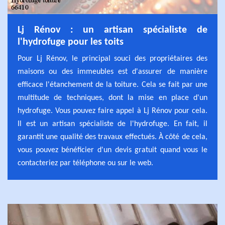
Lj Rénov : un artisan spécialiste de
l'hydrofuge pour les toits
Pour Lj Rénov, le principal souci des propriétaires des
maisons ou des immeubles est d'assurer de manière
efficace l'étanchement de la toiture. Cela se fait par une
multitude de techniques, dont la mise en place d'un
hydrofuge. Vous pouvez faire appel à Lj Rénov pour cela.
Il est un artisan spécialiste de l'hydrofuge. En fait, il
garantit une qualité des travaux effectués. À côté de cela,
vous pouvez bénéficier d'un devis gratuit quand vous le
contacteriez par téléphone ou sur le web.