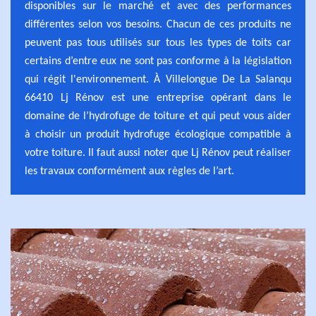
disponibles sur le marché et avec des performances
différentes selon vos besoins. Chacun de ces produits ne
peuvent pas tous utilisés sur tous les types de toits car
certains d’entre eux ne sont pas conforme à la législation
qui régit l'environnement. À Villelongue De La Salanqu
66410 Lj Rénov est une entreprise opérant dans le
domaine de l’hydrofuge de toiture et qui peut vous aider
à choisir un produit hydrofuge écologique compatible à
votre toiture. Il faut aussi noter que Lj Rénov peut réaliser
les travaux conformément aux règles de l’art.