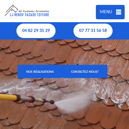
MENU
04 82 29 35 29
07 77 31 56 58
NOS RÉALISATIONS
CONTACTEZ-NOUS!