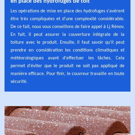
en place des hydrofuges de toit
Les opérations de mise en place des hydrofuges s'avèrent
être très compliquées et d'une complexité considérable.
De ce fait, nous vous conseillons de faire appel à Lj Rénov.
En fait, il peut assurer la couverture intégrale de la
toiture avec le produit. Ensuite, il faut savoir qu'il peut
prendre en considération les conditions climatiques et
météorologiques avant d'effectuer les tâches. Cela
permet d'éviter que le produit ne soit pas appliqué de
manière efficace. Pour finir, le couvreur travaille en toute
sécurité.