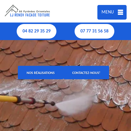
MENU
04 82 29 35 29
07 77 31 56 58
NOS RÉALISATIONS
CONTACTEZ-NOUS!