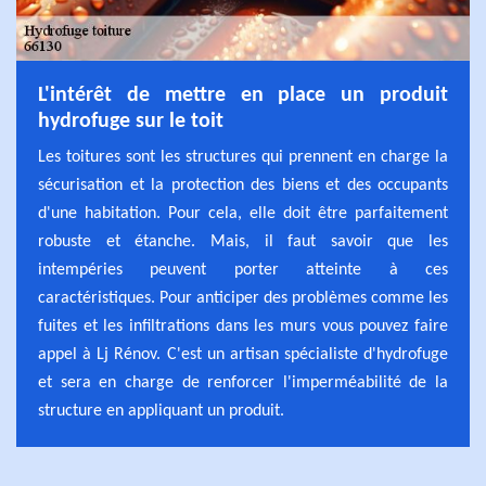
L'intérêt de mettre en place un produit
hydrofuge sur le toit
Les toitures sont les structures qui prennent en charge la
sécurisation et la protection des biens et des occupants
d'une habitation. Pour cela, elle doit être parfaitement
robuste et étanche. Mais, il faut savoir que les
intempéries peuvent porter atteinte à ces
caractéristiques. Pour anticiper des problèmes comme les
fuites et les infiltrations dans les murs vous pouvez faire
appel à Lj Rénov. C'est un artisan spécialiste d'hydrofuge
et sera en charge de renforcer l'imperméabilité de la
structure en appliquant un produit.