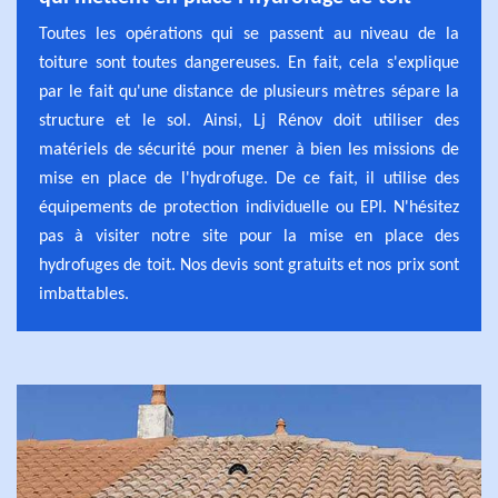
Toutes les opérations qui se passent au niveau de la
toiture sont toutes dangereuses. En fait, cela s'explique
par le fait qu'une distance de plusieurs mètres sépare la
structure et le sol. Ainsi, Lj Rénov doit utiliser des
matériels de sécurité pour mener à bien les missions de
mise en place de l'hydrofuge. De ce fait, il utilise des
équipements de protection individuelle ou EPI. N'hésitez
pas à visiter notre site pour la mise en place des
hydrofuges de toit. Nos devis sont gratuits et nos prix sont
imbattables.