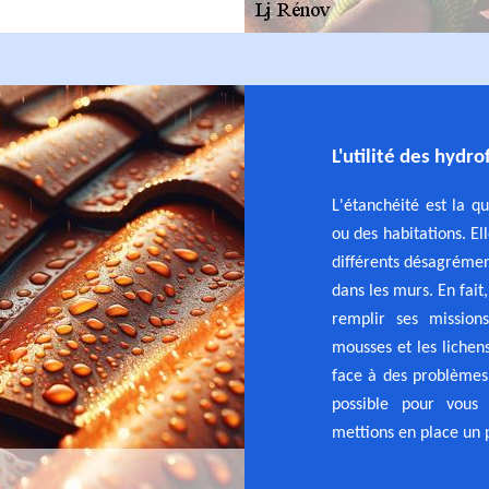
L'utilité des hydr
L'étanchéité est la qu
ou des habitations. El
différents désagrément
dans les murs. En fait,
remplir ses missio
mousses et les lichens
face à des problèmes 
possible pour vous
mettions en place un p