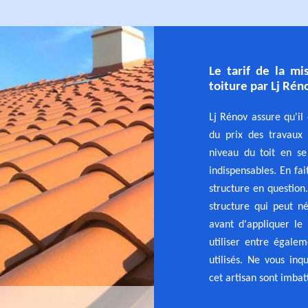
Le tarif de la m
toiture par Lj Rén
Lj Rénov assure qu'il
du prix des travaux
niveau du toit en se
indispensables. En fai
structure en question.
structure qui peut n
avant d'appliquer le 
utiliser entre égale
utilisés. Ne vous inqu
cet artisan sont imbat