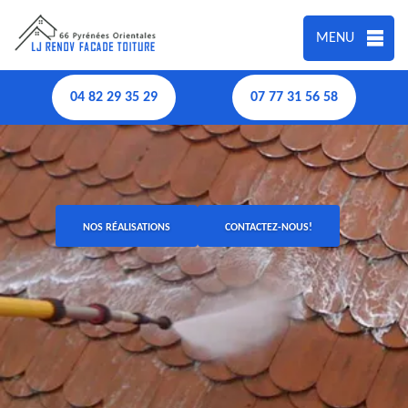
MENU
04 82 29 35 29
07 77 31 56 58
NOS RÉALISATIONS
CONTACTEZ-NOUS!