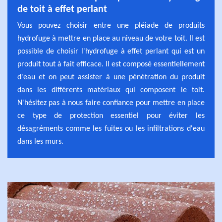
de toit à effet perlant
Vous pouvez choisir entre une pléiade de produits
hydrofuge à mettre en place au niveau de votre toit. Il est
possible de choisir l'hydrofuge à effet perlant qui est un
produit tout à fait efficace. Il est composé essentiellement
d'eau et on peut assister à une pénétration du produit
dans les différents matériaux qui composent le toit.
N'hésitez pas à nous faire confiance pour mettre en place
ce type de protection essentiel pour éviter les
désagréments comme les fuites ou les infiltrations d'eau
dans les murs.